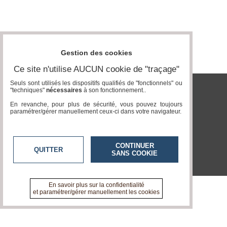
Vidéos
Médias
du
groupe
Gestion des cookies
Blogs
Ce site n'utilise AUCUN cookie de "traçage"
Prémium
Seuls sont utilisés les dispositifs qualifiés de "fonctionnels" ou
"techniques"
nécessaires
à son fonctionnement..
Inscription
tvlocale.fr
annuaire
En revanche, pour plus de sécurité, vous pouvez toujours
pro
paramétrer/gérer manuellement ceux-ci dans votre navigateur.
Accès
éditeur
CONTINUER
QUITTER
SANS COOKIE
En savoir plus sur la confidentialité
et paramétrer/gérer manuellement les cookies