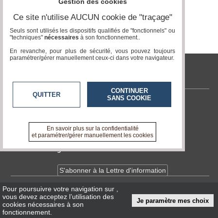
Gestion des cookies
Vidéos
Ce site n'utilise AUCUN cookie de "traçage"
Seuls sont utilisés les dispositifs qualifiés de "fonctionnels" ou
Médias
"techniques"
nécessaires
à son fonctionnement..
du
groupe
En revanche, pour plus de sécurité, vous pouvez toujours
paramétrer/gérer manuellement ceux-ci dans votre navigateur.
Blogs
Prémium
tvlocale.fr
Inscription
CONTINUER
QUITTER
annuaire
SANS COOKIE
pro
Contactez-nous
En savoir +
Accès
A propos de tvlocale.fr
En savoir plus sur la confidentialité
éditeur
et paramétrer/gérer manuellement les cookies
Devenir délégué
S'abonner à la Lettre d'information
Pour poursuivre votre navigation sur
,
Infos
CNIL/RGPD
vous devez acceptez l’utilisation des
Je paramètre mes choix
Conditions Générales d'Utilisation
cookies nécessaires à son
fonctionnement.