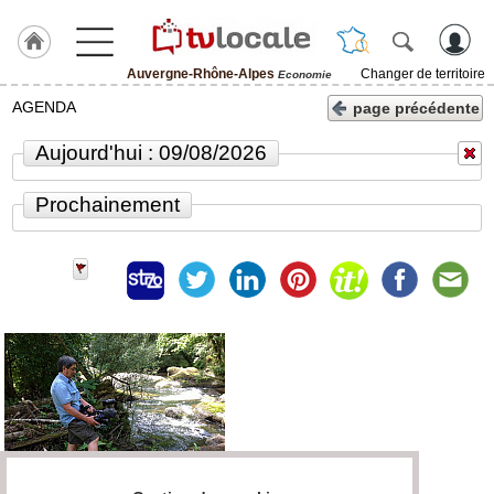
Auvergne-Rhône-Alpes
Changer de territoire
Economie
J'adhère
AGENDA
page précédente
à
Hulcoq
Aujourd'hui : 09/08/2026
ACCUEIL
Auvergne-
Prochainement
Rhône-
Alpes
TvLocale
France
Accueil
RUBRIQUES
Agenda
Gazette