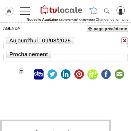
Nouvelle Aquitaine
Changer de territoire
Souveraineté Alimentaire
J'adhère
AGENDA
page précédente
à
Hulcoq
Aujourd'hui : 09/08/2026
ACCUEIL
Nouvelle
Prochainement
Aquitaine
TvLocale
France
Accueil
RUBRIQUES
Agenda
Gazette