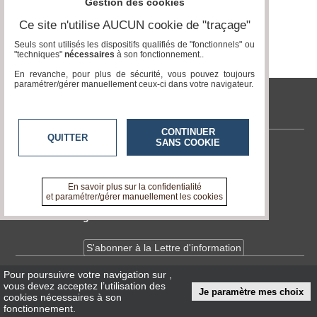
Gestion des cookies
Vidéos
Ce site n'utilise AUCUN cookie de "traçage"
Médias
Seuls sont utilisés les dispositifs qualifiés de "fonctionnels" ou
du
"techniques"
nécessaires
à son fonctionnement..
groupe
En revanche, pour plus de sécurité, vous pouvez toujours
paramétrer/gérer manuellement ceux-ci dans votre navigateur.
Blogs
Prémium
tvlocale.fr
Inscription
annuaire
CONTINUER
QUITTER
pro
SANS COOKIE
Contactez-nous
Accès
En savoir +
éditeur
A propos de tvlocale.fr
En savoir plus sur la confidentialité
et paramétrer/gérer manuellement les cookies
Devenir délégué
S'abonner à la Lettre d'information
Pour poursuivre votre navigation sur
,
Infos
CNIL/RGPD
vous devez acceptez l’utilisation des
Je paramètre mes choix
Conditions Générales d'Utilisation
cookies nécessaires à son
fonctionnement.