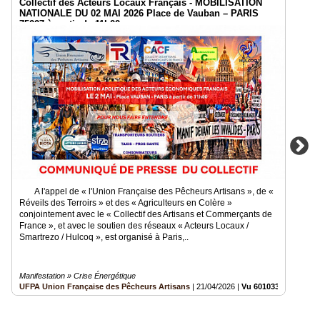
Collectif des Acteurs Locaux Français - MOBILISATION
NATIONALE DU 02 MAI 2026 Place de Vauban – PARIS
75007 à partir de 11h00
A l'appel de « l'Union Française des Pêcheurs Artisans », de «
Réveils des Terroirs » et des « Agriculteurs en Colère »
conjointement avec le « Collectif des Artisans et Commerçants de
France », et avec le soutien des réseaux « Acteurs Locaux /
Smartrezo / Hulcoq », est organisé à Paris,..
Manifestation » Crise Énergétique
UFPA Union Française des Pêcheurs Artisans
|
21/04/2026
|
Vu 601033 fois