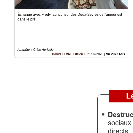
Gazette
Vidéos
Échange avec Fredy agriculteur des Deux-Sèvres de l'amour est
dans le pré
Médias
du
groupe
Blogs
Prémium
Actualité » Crise Agricole
David FEVRE Officiel
|
21/07/2026
|
Vu 2073 fois
Inscription
annuaire
pro
Accès
éditeur