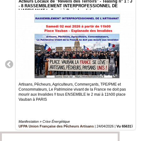
Acteurs Locaux de ''Réveils des Terroirs'' - Teasing n° 1 : J
- 8 RASSEMBLEMENT INTERPROFESSIONNEL DE
L'ARTISANAT le 2 mai à Paris Invalides
Artisans, Pêcheurs, Agriculteurs, Commerçants, TPE/PME et
Consommateurs, Le Patrimoine vivant de la France ne doit pas
mourir aux Invalides !! tous ENSEMBLE le 2 mai à 11h00 place
Vauban à PARIS
Manifestation » Crise Énergétique
UFPA Union Française des Pêcheurs Artisans
|
24/04/2026
|
Vu 656317 fois