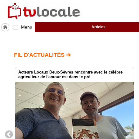
Menu
Articles
J'adhère
à
Hulcoq
FIL D'ACTUALITÉS ➔
ACCUEIL
Nouvelle
Aquitaine
Acteurs Locaux Deux-Sèvres rencontre avec le célèbre
agriculteur de l'amour est dans le pré
TvLocale
France
Accueil
RUBRIQUES
Agenda