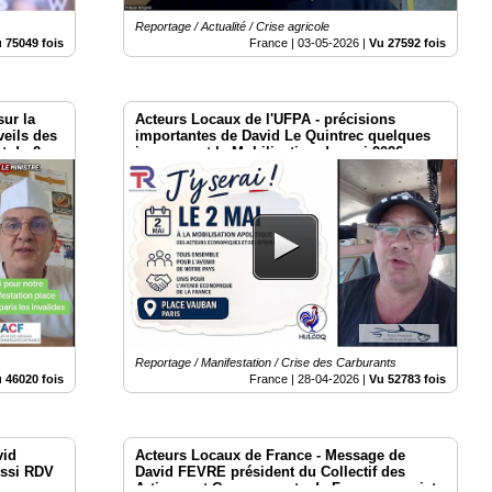
Reportage / Actualité / Crise agricole
 75049 fois
France |
03-05-2026
|
Vu 27592 fois
ur la
Acteurs Locaux de l'UFPA - précisions
veils des
importantes de David Le Quintrec quelques
t du 2
jours avant la Mobilisation du mai 2026 aux
Invalides Paris
Reportage / Manifestation / Crise des Carburants
 46020 fois
France |
28-04-2026
|
Vu 52783 fois
vid
Acteurs Locaux de France - Message de
ussi RDV
David FEVRE président du Collectif des
Artisans et Commerçants de France au sujet