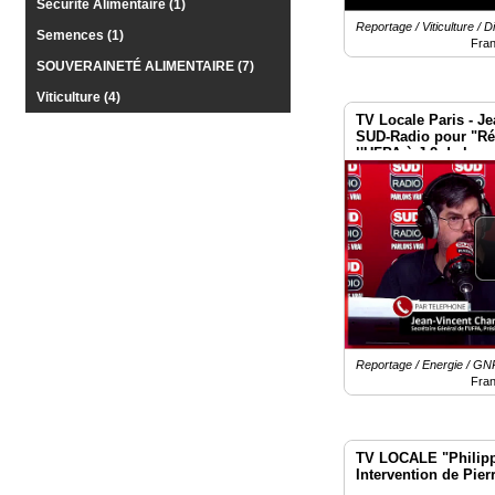
Sécurité Alimentaire (1)
Reportage / Viticulture / Di
Semences (1)
Fra
SOUVERAINETÉ ALIMENTAIRE (7)
Viticulture (4)
TV Locale Paris - J
SUD-Radio pour "Rév
l'UFPA à J-2 de la m
Place Vauban - Pari
Reportage / Energie / GN
Fra
TV LOCALE "Philippe
Intervention de Pier