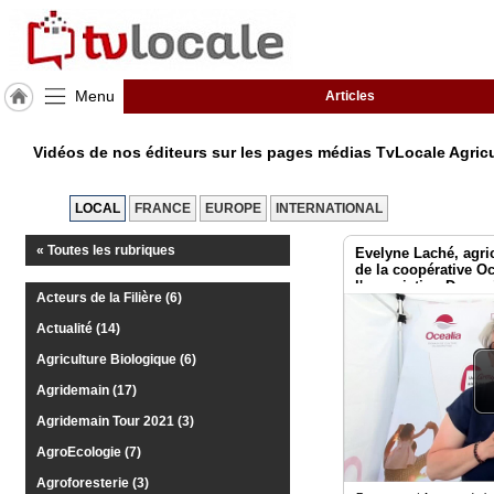
Menu
Articles
J'adhère
à
Vidéos de nos éditeurs sur les pages médias TvLocale Agric
Hulcoq
ACCUEIL
LOCAL
FRANCE
EUROPE
INTERNATIONAL
Nouvelle
Aquitaine
« Toutes les rubriques
Evelyne Laché, agric
de la coopérative Oc
l'association Dynam
TvLocale
Acteurs de la Filière (6)
locaux 79
France
Actualité (14)
Accueil
Agriculture Biologique (6)
Agridemain (17)
RUBRIQUES
Agridemain Tour 2021 (3)
AgroEcologie (7)
Agenda
Agroforesterie (3)