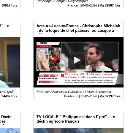
Reportage / Energie / Diagnostiques
 30017 fois
France |
20-05-2026
|
Vu 32887 fois
é" Le
Acteurs-Locaux-France - Christophe Michalak
: de la toque de chef pâtissier au casque à
vélo
ans l'pré"
Emission / Emissions Culinaires / Livres de recettes
 34407 fois
Bordeaux |
11-05-2026
|
Vu 37397 fois
- David
TV LOCALE " Philippe est dans l' pré" - Le
des
déclin agricole français
à la