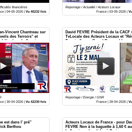
fficultés financières
Reportage / Actualité / Acteurs Locaux
nce |
04-05-2026
|
Vu 40232 fois
France |
03-05-2026
|
Vu
ean-Vincent Chantreau sur
David FEVRE Président de la CACF s
eils des Terroirs" et
TvLocale des Acteurs Locaux et "Ré
obilisation du 2 mai
Terroirs" pour Grand Rassemblemen
s
mai Place Vauban à Paris
R
Reportage / Energie / GNR
nce |
30-04-2026
|
Vu 42230 fois
France |
28-04-2026
|
Vu
 est dans l' pré"
Acteurs Locaux de France - pour Da
rick Berthou
FEVRE Non à la baguette à 1,60 € a
le 2 mai aux Invalides à Paris