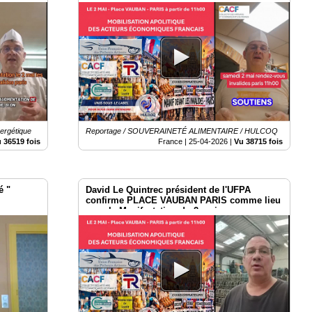
du 2 mai à Paris
nergétique
Reportage / SOUVERAINETÉ ALIMENTAIRE / HULCOQ
 36519 fois
France |
25-04-2026
|
Vu 38715 fois
é "
David Le Quintrec président de l'UFPA
confirme PLACE VAUBAN PARIS comme lieu
pour la Manifestation du 2 mai