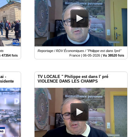
nts
Reportage / RDV Économiques / "Philippe est dans l'pré"
 47354 fois
France |
06-05-2026
|
Vu 38520 fois
ai -
TV LOCALE " Philippe est dans l' pré
ésidente
VIOLENCE DANS LES CHAMPS