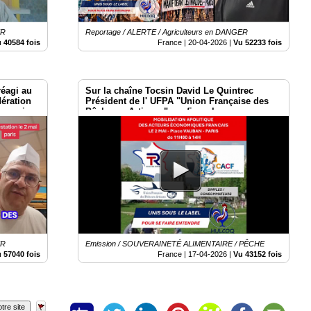
ER
Reportage / ALERTE / Agriculteurs en DANGER
 40584 fois
France |
20-04-2026
|
Vu 52233 fois
réagi au
Sur la chaîne Tocsin David Le Quintrec
ération
Président de l' UFPA "Union Française des
er mai
Pêcheurs Artisans" confirme le
Rassemblement du 2 mai à Paris
ER
Emission / SOUVERAINETÉ ALIMENTAIRE / PÊCHE
 57040 fois
France |
17-04-2026
|
Vu 43152 fois
tre site