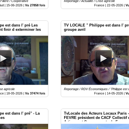
Filière / Coopérative
Reportage / Actualité / Crise agricole
lud |
15-06-2026
|
Vu 27858 fois
France |
22-05-2026
|
Vu
e est dans l' pré Les
TV LOCALE " Philippe est dans l' pr
t finir d exterminer les
groupe avril
se agricole
Reportage / RDV Économiques / "Philippe est d
nce |
18-05-2026
|
Vu 37474 fois
France |
14-05-2026
|
Vu
 est dans l' pré" - La
TvLocale des Acteurs Locaux Paris 
mes
FEVRE président de CACF Collectif 
Artisans et Commerçants de France 
Mobilisation de Paris le 2 mai 2026