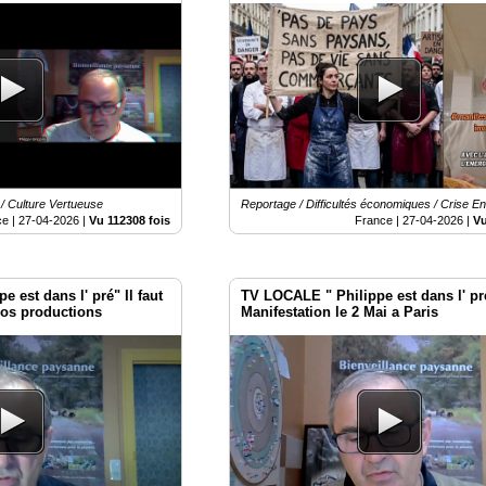
/ Culture Vertueuse
Reportage / Difficultés économiques / Crise E
ce |
27-04-2026
|
Vu 112308 fois
France |
27-04-2026
|
Vu
 est dans l' pré" Il faut
TV LOCALE " Philippe est dans l' pr
nos productions
Manifestation le 2 Mai a Paris