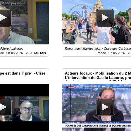
ilière / Laiteries
Reportage / Manifestation / Crise des Carbura
nce |
08-05-2026
|
Vu 31640 fois
France |
07-05-2026
|
Vu
 est dans l' pré" - Crise
Acteurs locaux - Mobilisation du 2 M
L'intervention de Gaëlle Laborie, pr
des Acteurs Locaux sur CNEWS