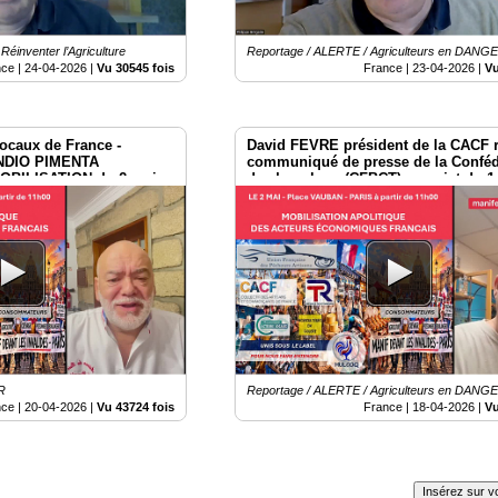
 Réinventer l’Agriculture
Reportage / ALERTE / Agriculteurs en DANG
nce |
24-04-2026
|
Vu 30545 fois
France |
23-04-2026
|
Vu
ocaux de France -
David FEVRE président de la CACF 
DIO PIMENTA
communiqué de presse de la Conféd
BILISATION du 2 mai
des bouchers (CFBCT) au sujet du 1
R
Reportage / ALERTE / Agriculteurs en DANG
nce |
20-04-2026
|
Vu 43724 fois
France |
18-04-2026
|
Vu
Insérez sur vo