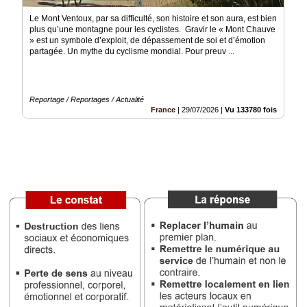
Vidéos
Le Mont Ventoux, par sa difficulté, son histoire et son aura, est bien
plus qu’une montagne pour les cyclistes. Gravir le « Mont Chauve
Médias
» est un symbole d’exploit, de dépassement de soi et d’émotion
du
partagée. Un mythe du cyclisme mondial. Pour preuv ...
groupe
Blogs
Prémium
Reportage / Reportages / Actualité
France
|
29/07/2026
|
Vu 133780 fois
Inscription
annuaire
pro
Accès
éditeur