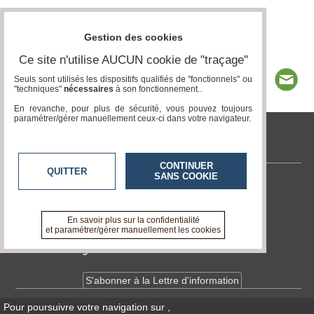
Gestion des cookies
Ce site n'utilise AUCUN cookie de "traçage"
Seuls sont utilisés les dispositifs qualifiés de "fonctionnels" ou
"techniques"
nécessaires
à son fonctionnement..
En revanche, pour plus de sécurité, vous pouvez toujours
paramétrer/gérer manuellement ceux-ci dans votre navigateur.
tvlocale.fr
CONTINUER
QUITTER
SANS COOKIE
Contactez-nous
En savoir +
A propos de tvlocale.fr
En savoir plus sur la confidentialité
et paramétrer/gérer manuellement les cookies
Devenir délégué
S'abonner à la Lettre d'information
Pour poursuivre votre navigation sur
,
Infos
CNIL/RGPD