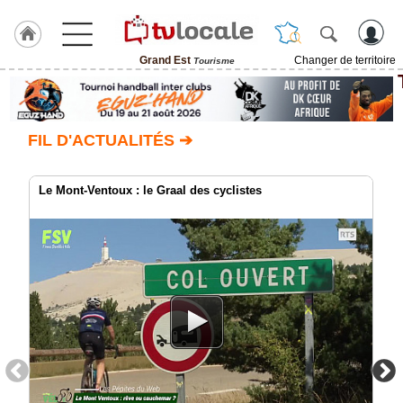
Grand Est
Changer de territoire
Tourisme
J'adhère
à
Hulcoq
FIL D'ACTUALITÉS ➔
ACCUEIL
Grand
Est
Le Mont-Ventoux : le Graal des cyclistes
TvLocale
France
Accueil
RUBRIQUES
Agenda
Gazette