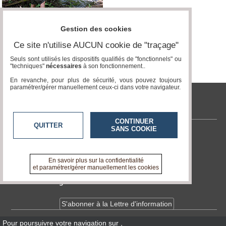
Vidéos
Médias
Gestion des cookies
du
groupe
Ce site n'utilise AUCUN cookie de "traçage"
Seuls sont utilisés les dispositifs qualifiés de "fonctionnels" ou
Blogs
"techniques"
nécessaires
à son fonctionnement..
Prémium
En revanche, pour plus de sécurité, vous pouvez toujours
Inscription
paramétrer/gérer manuellement ceux-ci dans votre navigateur.
annuaire
pro
tvlocale.fr
Accès
CONTINUER
QUITTER
éditeur
SANS COOKIE
Contactez-nous
En savoir +
A propos de tvlocale.fr
En savoir plus sur la confidentialité
et paramétrer/gérer manuellement les cookies
Devenir délégué
S'abonner à la Lettre d'information
Pour poursuivre votre navigation sur
,