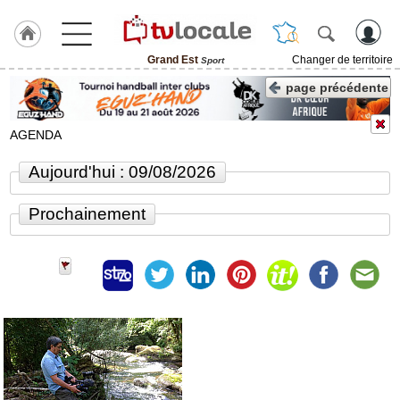
Grand Est
Changer de territoire
Sport
J'adhère
page précédente
à
Hulcoq
AGENDA
ACCUEIL
Grand
Aujourd'hui : 09/08/2026
Est
Prochainement
TvLocale
France
Accueil
RUBRIQUES
Agenda
Gazette