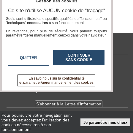
Gestion des cookies
Vidéos
Ce site n'utilise AUCUN cookie de "traçage"
Médias
Seuls sont utilisés les dispositifs qualifiés de "fonctionnels" ou
du
"techniques"
nécessaires
à son fonctionnement..
groupe
En revanche, pour plus de sécurité, vous pouvez toujours
paramétrer/gérer manuellement ceux-ci dans votre navigateur.
Blogs
Prémium
tvlocale.fr
Inscription
annuaire
CONTINUER
QUITTER
pro
SANS COOKIE
Contactez-nous
Accès
En savoir +
éditeur
A propos de tvlocale.fr
En savoir plus sur la confidentialité
et paramétrer/gérer manuellement les cookies
Devenir délégué
S'abonner à la Lettre d'information
Pour poursuivre votre navigation sur
,
Infos
CNIL/RGPD
vous devez acceptez l’utilisation des
Je paramètre mes choix
Conditions Générales d'Utilisation
cookies nécessaires à son
fonctionnement.