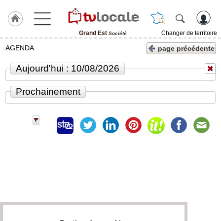
Grand Est
Changer de territoire
Société
J'adhère
AGENDA
page précédente
à
Hulcoq
Aujourd'hui : 10/08/2026
ACCUEIL
Grand
Prochainement
Est
TvLocale
France
Accueil
RUBRIQUES
Agenda
Gazette