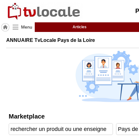
P
Menu
Articles
J'adhère
ANNUAIRE TvLocale Pays de la Loire
à
Hulcoq
ACCUEIL
Pays
de
la
Loire
TvLocale
France
Accueil
Marketplace
RUBRIQUES
Agenda