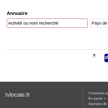
Gazette
Annuaire
Vidéos
Médias
du
groupe
Blogs
Prémium
Inscription
annuaire
pro
Accès
éditeur
Contactez-n
tvlocale.fr
En savoir +
A propos de t