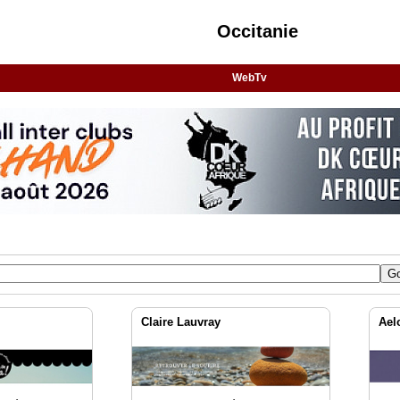
Occitanie
WebTv
Claire Lauvray
Aelo