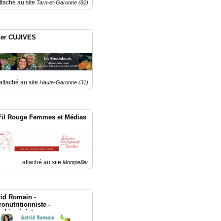
ttaché au site
Tarn-et-Garonne (82)
ier CUJIVES
attaché au site
Haute-Garonne (31)
Fil Rouge Femmes et Médias
attaché au site
Montpellier
rid Romain -
onutritionniste -
obiogéniste