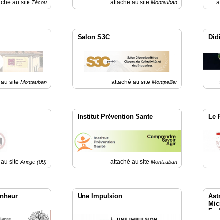
aché au site
attaché au site
a
Técou
Montauban
Salon S3C
Did
 au site
attaché au site
Montauban
Montpellier
E
Institut Prévention Sante
Le 
 au site
attaché au site
Ariège (09)
Montauban
onheur
Une Impulsion
Ast
Micr
End