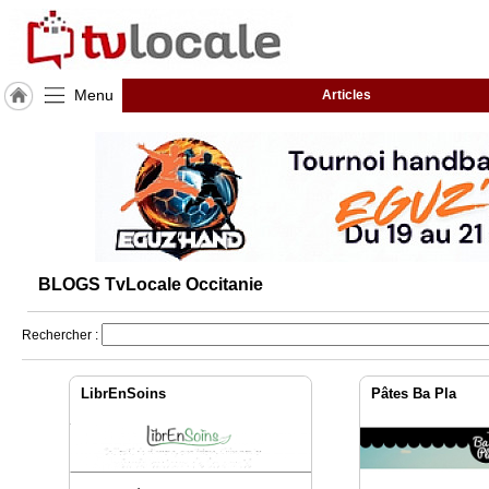
Menu
Articles
J'adhère
à
Hulcoq
ACCUEIL
Occitanie
TvLocale
BLOGS TvLocale Occitanie
France
Accueil
Rechercher :
RUBRIQUES
LibrEnSoins
Pâtes Ba Pla
Agenda
Gazette