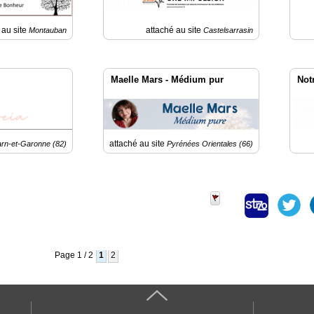
 au site
attaché au site
Montauban
Castelsarrasin
Maelle Mars - Médium pur
Notr
attaché au site
arn-et-Garonne (82)
Pyrénées Orientales (66)
Page 1 / 2
1
2