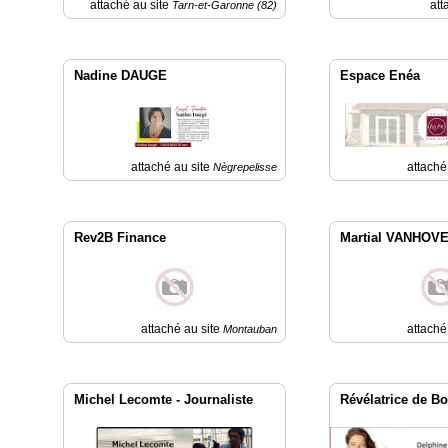
attaché au site
att
Tarn-et-Garonne (82)
Vidéos
Médias
Nadine DAUGE
Espace Enéa
du
groupe
Blogs
Prémium
attaché au site
attaché
Nègrepelisse
Inscription
annuaire
pro
Rev2B Finance
Martial VANHOV
Accès
éditeur
attaché au site
attaché
Montauban
Michel Lecomte - Journaliste
Révélatrice de B