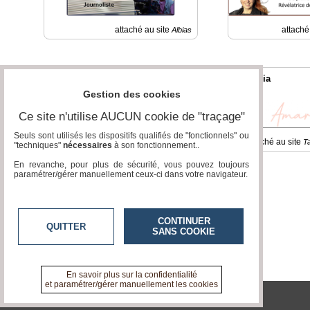
attaché au site
attaché
Albias
Collège Notre Dame -
Amareia
Montauban
Gestion des cookies
Ce site n'utilise AUCUN cookie de "traçage"
Seuls sont utilisés les dispositifs qualifiés de "fonctionnels" ou
attaché au site
attaché au site
Montauban
T
"techniques"
nécessaires
à son fonctionnement..
En revanche, pour plus de sécurité, vous pouvez toujours
paramétrer/gérer manuellement ceux-ci dans votre navigateur.
CONTINUER
QUITTER
SANS COOKIE
En savoir plus sur la confidentialité
et paramétrer/gérer manuellement les cookies