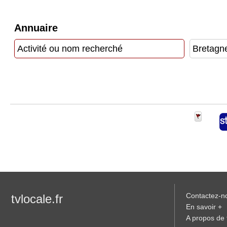
Vidéos
Annuaire
Médias
du
groupe
Blogs
Prémium
Inscription
annuaire
pro
Accès
éditeur
Contactez-n
tvlocale.fr
En savoir +
A propos de t