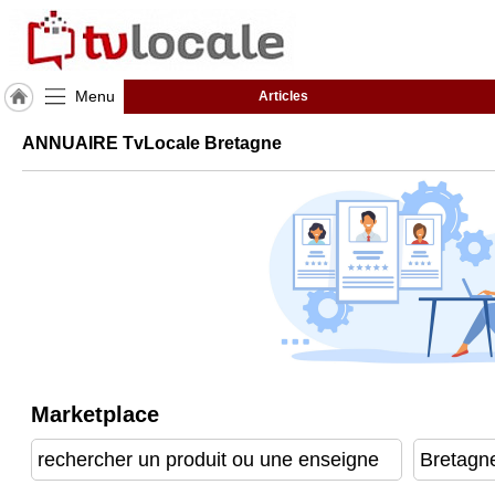
Menu
Articles
J'adhère
ANNUAIRE TvLocale Bretagne
à
Hulcoq
ACCUEIL
Bretagne
TvLocale
France
Accueil
RUBRIQUES
Marketplace
Agenda
Gazette