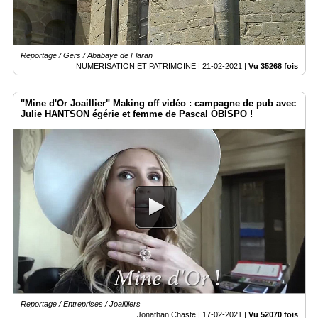
Médias
du
groupe
Reportage / Gers / Ababaye de Flaran
NUMERISATION ET PATRIMOINE |
21-02-2021
|
Vu 35268 fois
Blogs
Prémium
"Mine d'Or Joaillier" Making off vidéo : campagne de pub avec
Inscription
Julie HANTSON égérie et femme de Pascal OBISPO !
annuaire
pro
Accès
éditeur
Reportage / Entreprises / Joaillliers
Jonathan Chaste |
17-02-2021
|
Vu 52070 fois