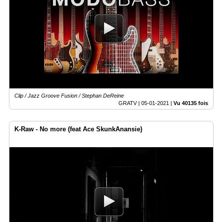
Clip / Jazz Groove Fusion / Stephan DeReine
GRATV |
05-01-2021
|
Vu 40135 fois
K-Raw - No more (feat Ace SkunkAnansie)