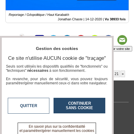
Reportage / Géopolitique / Haut Karabakh
Jonathan Chaste |
14-12-2020
|
Vu 38933 fois
Gestion des cookies
Insérez sur votre site
Ce site n'utilise AUCUN cookie de "traçage"
Seuls sont utilisés les dispositifs qualifiés de "fonctionnels" ou
Page 13 / 32
"techniques"
nécessaires
à son fonctionnement..
«
6
7
8
9
10
11
12
13
14
15
16
17
18
19
20
21
»
En revanche, pour plus de sécurité, vous pouvez toujours
paramétrer/gérer manuellement ceux-ci dans votre navigateur.
tvlocale.fr
CONTINUER
QUITTER
SANS COOKIE
Contactez-nous
En savoir +
A propos de tvlocale.fr
En savoir plus sur la confidentialité
et paramétrer/gérer manuellement les cookies