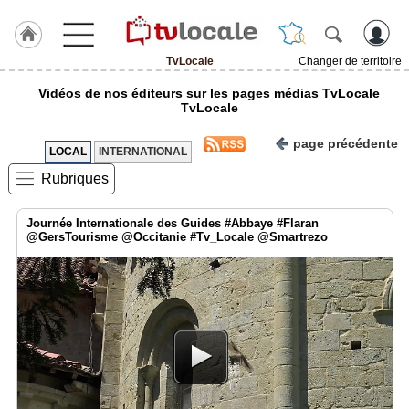
TvLocale
Changer de territoire
J'adhère
Vidéos de nos éditeurs sur les pages médias TvLocale
à
TvLocale
Hulcoq
page précédente
ACCUEIL
LOCAL
INTERNATIONAL
TvLocale
Rubriques
TvLocale
France
Journée Internationale des Guides #Abbaye #Flaran
@GersTourisme @Occitanie #Tv_Locale @Smartrezo
Accueil
RUBRIQUES
Agenda
Gazette
Vidéos