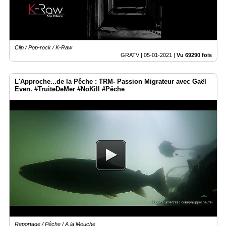
Clip / Pop-rock / K-Raw
GRATV |
05-01-2021
|
Vu 69290 fois
L'Approche...de la Pêche : TRM- Passion Migrateur avec Gaël
Even. #TruiteDeMer #NoKill #Pêche
Reportage / Pêche / A la Mouche