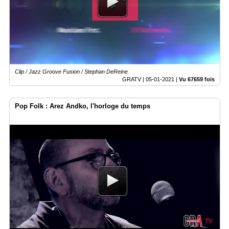
Clip / Jazz Groove Fusion / Stephan DeReine
GRATV |
05-01-2021
|
Vu 67659 fois
Pop Folk : Arez Andko, l'horloge du temps