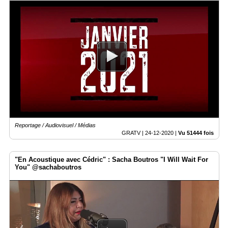
Reportage / Audiovisuel / Médias
GRATV |
24-12-2020
|
Vu 51444 fois
"En Acoustique avec Cédric" : Sacha Boutros "I Will Wait For
You" @sachaboutros