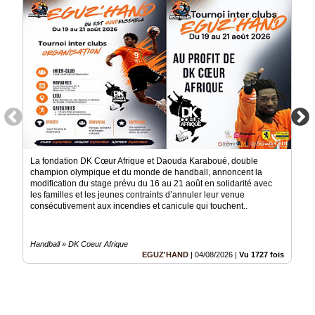
Médias
du
groupe
Blogs
Prémium
Inscription
annuaire
pro
Accès
La fondation DK Cœur Afrique et Daouda Karaboué, double
éditeur
champion olympique et du monde de handball, annoncent la
modification du stage prévu du 16 au 21 août en solidarité avec
les familles et les jeunes contraints d’annuler leur venue
consécutivement aux incendies et canicule qui touchent..
Handball » DK Coeur Afrique
EGUZ'HAND
|
04/08/2026
|
Vu 1727 fois