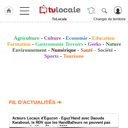
TvLocale
Changer de territoire
J'adhère
à
Hulcoq
Agriculture
-
Culture
-
Economie
-
Education
Formation
-
Gastronomie Terroirs
-
Geeks
-
Nature
ACCUEIL
Environnement
-
Numérique
-
Santé
-
Société
-
TvLocale
Sports
-
Tourisme
TvLocale
France
Accueil
RUBRIQUES
FIL D'ACTUALITÉS ➔
Agenda
Gazette
Acteurs Locaux d'Eguzon - Eguz'Hand avec Daouda
Karaboué, le RDV que les HandBalleurs ne peuvent pas
manquer du 16 au 21 aout 2026
Vidéos