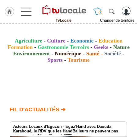
TvLocale
Changer de territoire
J'adhère
à
Hulcoq
Agriculture
-
Culture
-
Economie
-
Education
Formation
-
Gastronomie Terroirs
-
Geeks
-
Nature
ACCUEIL
Environnement
-
Numérique
-
Santé
-
Société
-
TvLocale
Sports
-
Tourisme
TvLocale
France
Accueil
RUBRIQUES
FIL D'ACTUALITÉS ➔
Agenda
Gazette
Acteurs Locaux d'Eguzon - Eguz'Hand avec Daouda
Karaboué, le RDV que les HandBalleurs ne peuvent pas
manquer du 16 au 21 aout 2026
Vidéos