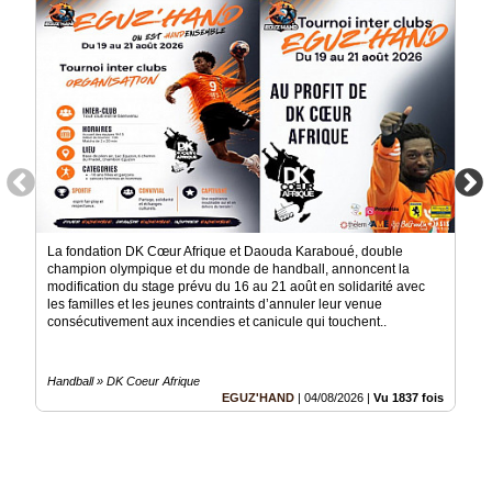
Médias
du
groupe
Blogs
Prémium
Inscription
annuaire
pro
Accès
La fondation DK Cœur Afrique et Daouda Karaboué, double
éditeur
champion olympique et du monde de handball, annoncent la
modification du stage prévu du 16 au 21 août en solidarité avec
les familles et les jeunes contraints d’annuler leur venue
consécutivement aux incendies et canicule qui touchent..
Handball » DK Coeur Afrique
EGUZ'HAND
|
04/08/2026
|
Vu 1837 fois