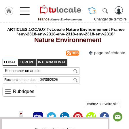
France
Changer de territoire
Nature Environnement
J'adhère
ARTICLES
LOCAUX
TvLocale Nature Environnement France
à
"env-2318-env-2318-env-2318-env-2318-env-2318"
Hulcoq
Nature Environnement
TvLocale
page précédente
France
LOCAL
EUROPE
INTERNATIONAL
Accueil
RUBRIQUES
Rechercher par date :
Rubriques
Agenda
Gazette
Insérez sur votre site
Vidéos
Médias