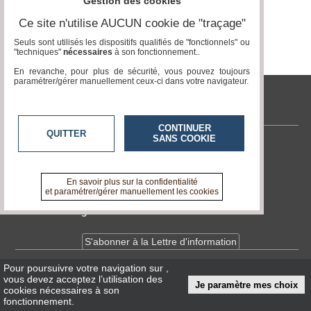
du
Gestion des cookies
groupe
Page 0 / 0
Ce site n'utilise AUCUN cookie de "traçage"
Blogs
Seuls sont utilisés les dispositifs qualifiés de "fonctionnels" ou
Prémium
"techniques"
nécessaires
à son fonctionnement..
En revanche, pour plus de sécurité, vous pouvez toujours
Inscription
paramétrer/gérer manuellement ceux-ci dans votre navigateur.
annuaire
pro
tvlocale.fr
Accès
CONTINUER
éditeur
QUITTER
SANS COOKIE
Contactez-nous
En savoir +
A propos de tvlocale.fr
En savoir plus sur la confidentialité
et paramétrer/gérer manuellement les cookies
Devenir délégué
S'abonner à la Lettre d'information
Pour poursuivre votre navigation sur
,
Infos
CNIL/RGPD
vous devez acceptez l’utilisation des
Je paramètre mes choix
Conditions Générales d'Utilisation
cookies nécessaires à son
fonctionnement.