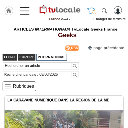
France
Changer de territoire
Geeks
J'adhère
ARTICLES
INTERNATIONAUX
TvLocale Geeks France
à
Geeks
Hulcoq
page précédente
TvLocale
France
LOCAL
EUROPE
INTERNATIONAL
Accueil
Rechercher par date :
RUBRIQUES
Rubriques
Agenda
LA CARAVANE NUMÉRIQUE DANS LA RÉGION DE LA MÉ
Gazette
Vidéos
Médias