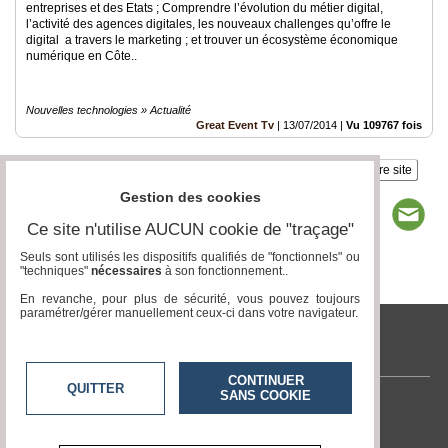
entreprises et des Etats ; Comprendre l’évolution du métier digital,
l’activité des agences digitales, les nouveaux challenges qu’offre le
digital a travers le marketing ; et trouver un écosystème économique
numérique en Côte..
Nouvelles technologies » Actualité
Great Event Tv
|
13/07/2014
|
Vu 109767 fois
Insérez sur votre site
Gestion des cookies
Ce site n'utilise AUCUN cookie de "traçage"
Seuls sont utilisés les dispositifs qualifiés de "fonctionnels" ou
"techniques"
nécessaires
à son fonctionnement..
Page 1 / 1
1
En revanche, pour plus de sécurité, vous pouvez toujours
paramétrer/gérer manuellement ceux-ci dans votre navigateur.
tvlocale.fr
CONTINUER
QUITTER
SANS COOKIE
Contactez-nous
En savoir +