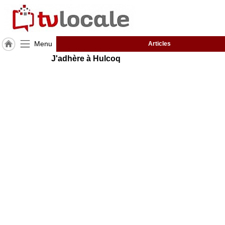
Menu
Articles
J'adhère à Hulcoq
J'adhère
à
Hulcoq
ACCUEIL
Canada
TvLocale
France
Accueil
RUBRIQUES
Agenda
Gazette