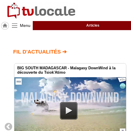
Menu
Articles
J'adhère
à
Hulcoq
FIL D'ACTUALITÉS ➔
ACCUEIL
Canada
BIG SOUTH MADAGASCAR - Malagasy DownWind à la
découverte du Tsiok'Atimo
TvLocale
France
Accueil
RUBRIQUES
Agenda
Gazette