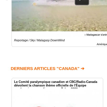
Reportage / Sky / Malagasy DownWind
Amériqu
DERNIERS ARTICLES "CANADA" ➔
Le Comité paralympique canadien et CBC/Radio-Canada
dévoilent la chanson thème officielle de l'Équipe
paralympique canadienne pour Tokyo 2020
@CDNParalympique