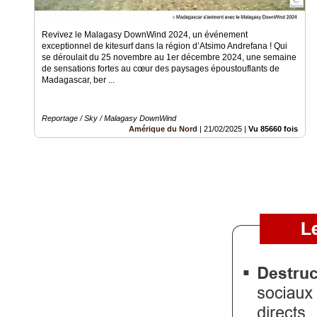
Vidéos
Revivez le Malagasy DownWind 2024, un événement
Médias
exceptionnel de kitesurf dans la région d’Atsimo Andrefana ! Qui
du
se déroulait du 25 novembre au 1er décembre 2024, une semaine
groupe
de sensations fortes au cœur des paysages époustouflants de
Madagascar, ber ...
Blogs
Prémium
Reportage / Sky / Malagasy DownWind
Amérique du Nord
|
21/02/2025
|
Vu 85660 fois
Inscription
annuaire
pro
Accès
éditeur