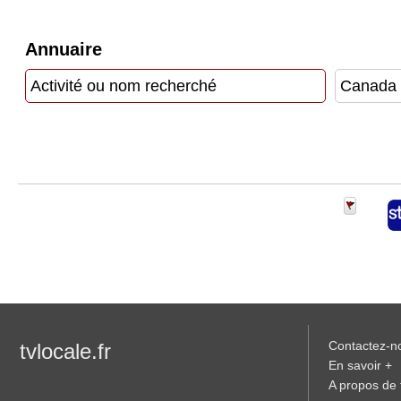
Vidéos
Annuaire
Médias
du
groupe
Blogs
Prémium
Inscription
annuaire
pro
Accès
éditeur
Contactez-n
tvlocale.fr
En savoir +
A propos de t