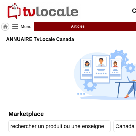
C
Menu
Articles
J'adhère
ANNUAIRE TvLocale Canada
à
Hulcoq
ACCUEIL
Canada
TvLocale
France
Accueil
RUBRIQUES
Marketplace
Agenda
Gazette