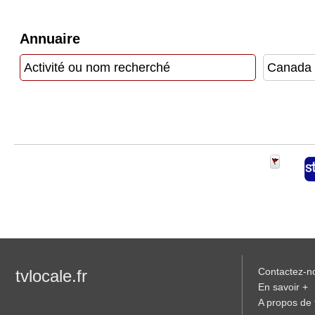
Vidéos
Annuaire
Médias
du
groupe
Blogs
Prémium
Inscription
annuaire
pro
Accès
éditeur
Contactez-n
tvlocale.fr
En savoir +
A propos de t