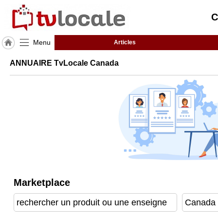
C
Menu
Articles
J'adhère
ANNUAIRE TvLocale Canada
à
Hulcoq
ACCUEIL
Canada
TvLocale
France
Accueil
RUBRIQUES
Marketplace
Agenda
Gazette