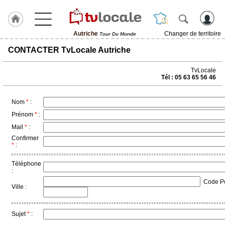
Autriche
Changer de territoire
Tour Du Monde
J'adhère
CONTACTER TvLocale Autriche
à
Hulcoq
TvLocale
Tél : 05 63 65 56 46
ACCUEIL
Autriche
Nom
*
:
TvLocale
Prénom
*
:
France
Mail
*
:
Confirmer
Accueil
*
:
RUBRIQUES
Téléphone
:
Code Pos
Agenda
Ville :
Gazette
Sujet
*
:
Vidéos