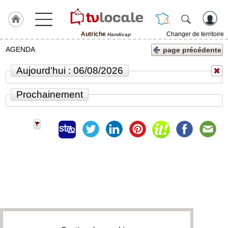
Autriche
Changer de territoire
Handicap
J'adhère
AGENDA
page précédente
à
Hulcoq
Aujourd'hui : 06/08/2026
ACCUEIL
Autriche
Prochainement
TvLocale
France
Accueil
RUBRIQUES
Agenda
Gazette
Vidéos