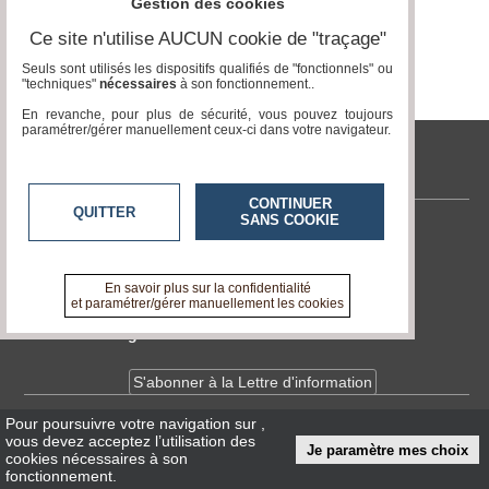
Gestion des cookies
Ce site n'utilise AUCUN cookie de "traçage"
Médias
du
Seuls sont utilisés les dispositifs qualifiés de "fonctionnels" ou
groupe
"techniques"
nécessaires
à son fonctionnement..
En revanche, pour plus de sécurité, vous pouvez toujours
Blogs
paramétrer/gérer manuellement ceux-ci dans votre navigateur.
Prémium
tvlocale.fr
Inscription
annuaire
pro
CONTINUER
QUITTER
SANS COOKIE
Contactez-nous
Accès
éditeur
En savoir +
A propos de tvlocale.fr
En savoir plus sur la confidentialité
et paramétrer/gérer manuellement les cookies
Devenir délégué
S'abonner à la Lettre d'information
Pour poursuivre votre navigation sur
,
Infos
CNIL/RGPD
vous devez acceptez l’utilisation des
Je paramètre mes choix
Conditions Générales d'Utilisation
cookies nécessaires à son
fonctionnement.