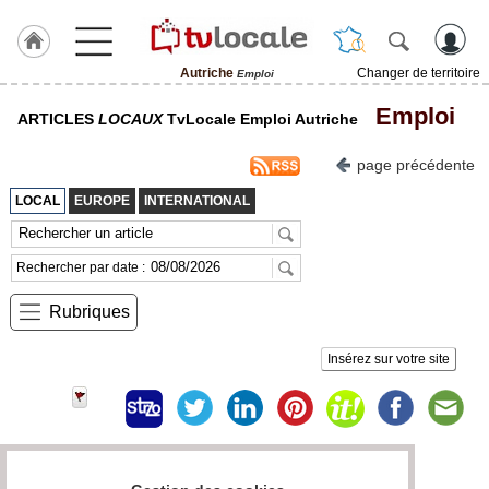
Autriche
Changer de territoire
Emploi
J'adhère
Emploi
ARTICLES
LOCAUX
TvLocale Emploi Autriche
à
Hulcoq
page précédente
ACCUEIL
Autriche
LOCAL
EUROPE
INTERNATIONAL
TvLocale
France
Rechercher par date :
Accueil
Rubriques
RUBRIQUES
Insérez sur votre site
Agenda
Gazette
Page 0 / 0
Vidéos