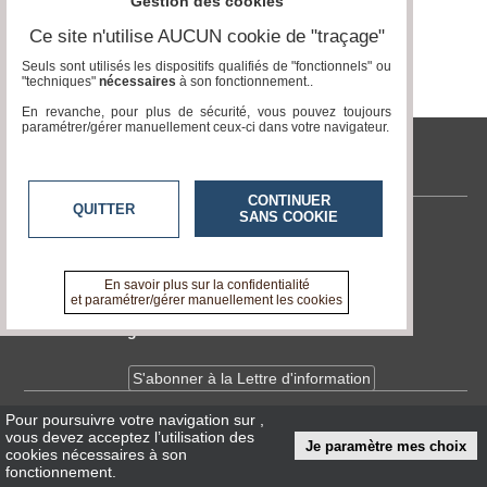
Gestion des cookies
Ce site n'utilise AUCUN cookie de "traçage"
Médias
du
Seuls sont utilisés les dispositifs qualifiés de "fonctionnels" ou
groupe
"techniques"
nécessaires
à son fonctionnement..
En revanche, pour plus de sécurité, vous pouvez toujours
Blogs
paramétrer/gérer manuellement ceux-ci dans votre navigateur.
Prémium
tvlocale.fr
Inscription
annuaire
CONTINUER
pro
QUITTER
SANS COOKIE
Contactez-nous
Accès
En savoir +
éditeur
A propos de tvlocale.fr
En savoir plus sur la confidentialité
et paramétrer/gérer manuellement les cookies
Devenir délégué
S'abonner à la Lettre d'information
Pour poursuivre votre navigation sur
,
Infos
CNIL/RGPD
vous devez acceptez l’utilisation des
Je paramètre mes choix
Conditions Générales d'Utilisation
cookies nécessaires à son
fonctionnement.