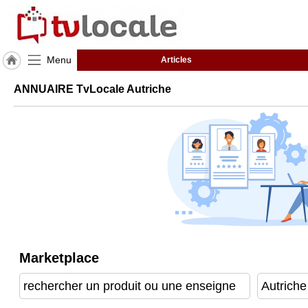
Menu
Articles
J'adhère
ANNUAIRE TvLocale Autriche
à
Hulcoq
ACCUEIL
Autriche
TvLocale
France
Accueil
RUBRIQUES
Marketplace
Agenda
Gazette