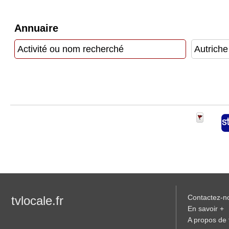
Vidéos
Annuaire
Médias
du
groupe
Blogs
Prémium
Inscription
annuaire
pro
Accès
éditeur
Contactez-n
tvlocale.fr
En savoir +
A propos de t