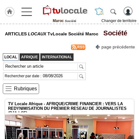
Maroc
Changer de territoire
Société
J'adhère
Société
ARTICLES
LOCAUX
TvLocale Société Maroc
à
Hulcoq
page précédente
ACCUEIL
Maroc
LOCAL
AFRIQUE
INTERNATIONAL
TvLocale
France
Rechercher par date :
Accueil
Rubriques
RUBRIQUES
TV Locale Afrique - AFRIQUE/CRIME FINANCIER : VERS LA
REDYNIMISATION DU PREMIER RESEAU DE JOURNALISTES
(RJA-LCF)
Agenda
Gazette
Vidéos