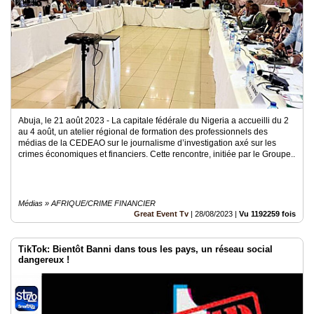
Médias
du
groupe
Blogs
Prémium
Inscription
annuaire
Abuja, le 21 août 2023 - La capitale fédérale du Nigeria a accueilli du 2
pro
au 4 août, un atelier régional de formation des professionnels des
médias de la CEDEAO sur le journalisme d’investigation axé sur les
crimes économiques et financiers. Cette rencontre, initiée par le Groupe..
Accès
éditeur
Médias » AFRIQUE/CRIME FINANCIER
Great Event Tv
|
28/08/2023
|
Vu 1192259 fois
TikTok: Bientôt Banni dans tous les pays, un réseau social
dangereux !