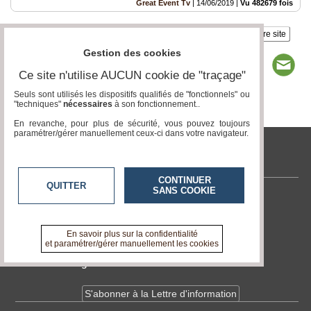
Great Event Tv
|
14/06/2019
|
Vu 482679 fois
Insérez sur votre site
Gestion des cookies
Ce site n'utilise AUCUN cookie de "traçage"
Seuls sont utilisés les dispositifs qualifiés de "fonctionnels" ou
"techniques"
nécessaires
à son fonctionnement..
Page 1 / 1
1
En revanche, pour plus de sécurité, vous pouvez toujours
paramétrer/gérer manuellement ceux-ci dans votre navigateur.
tvlocale.fr
CONTINUER
QUITTER
SANS COOKIE
Contactez-nous
En savoir +
A propos de tvlocale.fr
En savoir plus sur la confidentialité
et paramétrer/gérer manuellement les cookies
Devenir délégué
S'abonner à la Lettre d'information