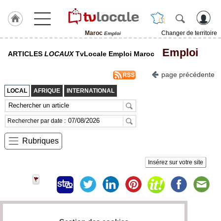
Maroc
Changer de territoire
Emploi
J'adhère
Emploi
ARTICLES
LOCAUX
TvLocale Emploi Maroc
à
Hulcoq
page précédente
ACCUEIL
Maroc
LOCAL
AFRIQUE
INTERNATIONAL
TvLocale
France
Rechercher par date :
Accueil
Rubriques
RUBRIQUES
Insérez sur votre site
Agenda
Gazette
Page 0 / 0
Vidéos