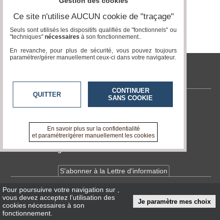
Gestion des cookies
Ce site n'utilise AUCUN cookie de "traçage"
Médias
du
Seuls sont utilisés les dispositifs qualifiés de "fonctionnels" ou
groupe
"techniques"
nécessaires
à son fonctionnement..
En revanche, pour plus de sécurité, vous pouvez toujours
Blogs
paramétrer/gérer manuellement ceux-ci dans votre navigateur.
Prémium
tvlocale.fr
Inscription
annuaire
CONTINUER
pro
QUITTER
SANS COOKIE
Contactez-nous
Accès
En savoir +
éditeur
A propos de tvlocale.fr
En savoir plus sur la confidentialité
et paramétrer/gérer manuellement les cookies
Devenir délégué
S'abonner à la Lettre d'information
Pour poursuivre votre navigation sur
,
Infos
CNIL/RGPD
vous devez acceptez l’utilisation des
Je paramètre mes choix
Conditions Générales d'Utilisation
cookies nécessaires à son
fonctionnement.