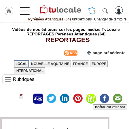
Pyrénées Atlantiques (64)
Changer de territoire
REPORTAGES
J'adhère
Vidéos de nos éditeurs sur les pages médias TvLocale
à
REPORTAGES Pyrénées Atlantiques (64)
Hulcoq
REPORTAGES
ACCUEIL
Pyrénées
page précédente
Atlantiques
(64)
LOCAL
NOUVELLE AQUITAINE
FRANCE
EUROPE
INTERNATIONAL
TvLocale
France
Rubriques
Accueil
RUBRIQUES
Insérez sur votre site
Agenda
Gazette
Page 0 / 0