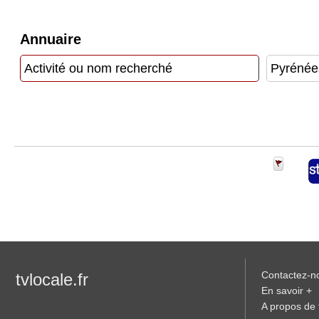
Gazette
Annuaire
Vidéos
Médias
du
groupe
Blogs
Prémium
Inscription
annuaire
pro
Accès
éditeur
Contactez-n
tvlocale.fr
En savoir +
A propos de t