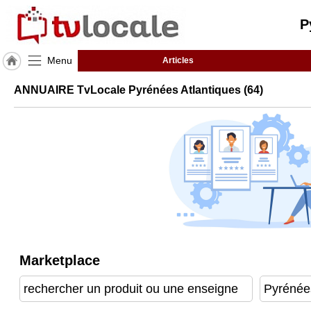
P
Menu
Articles
J'adhère
ANNUAIRE TvLocale Pyrénées Atlantiques (64)
à
Hulcoq
ACCUEIL
Pyrénées
Atlantiques
(64)
TvLocale
France
Accueil
Marketplace
RUBRIQUES
Agenda