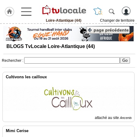
Loire-Atlantique (44)
Changer de territoire
J'adhère
page précédente
à
Hulcoq
BLOGS TvLocale Loire-Atlantique (44)
ACCUEIL
Loire-
Atlantique
Rechercher :
(44)
Cultivons les cailloux
TvLocale
France
Accueil
RUBRIQUES
attaché au site
Ancenis
Agenda
Mimi Cerise
Gazette