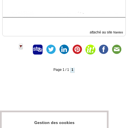
Vidéos
Médias
du
groupe
attaché au site
Nantes
Blogs
Prémium
Inscription
annuaire
pro
Page 1 / 1
1
Accès
éditeur
Gestion des cookies