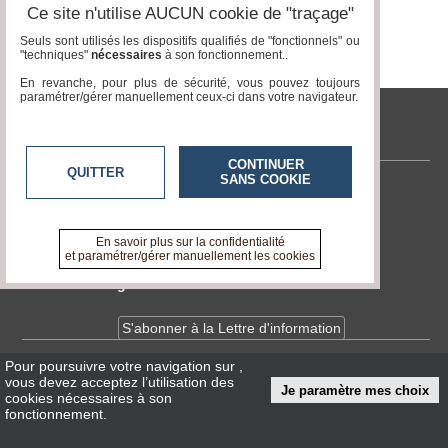
Ce site n'utilise AUCUN cookie de "traçage"
Seuls sont utilisés les dispositifs qualifiés de "fonctionnels" ou
"techniques"
nécessaires
à son fonctionnement..
En revanche, pour plus de sécurité, vous pouvez toujours
paramétrer/gérer manuellement ceux-ci dans votre navigateur.
tvlocale.fr
CONTINUER
QUITTER
SANS COOKIE
Contactez-nous
En savoir +
A propos de tvlocale.fr
En savoir plus sur la confidentialité
et paramétrer/gérer manuellement les cookies
Devenir délégué
S'abonner à la Lettre d'information
Pour poursuivre votre navigation sur
,
Infos
CNIL/RGPD
vous devez acceptez l’utilisation des
Je paramètre mes choix
Conditions Générales d'Utilisation
cookies nécessaires à son
fonctionnement.
« accès éditeur »