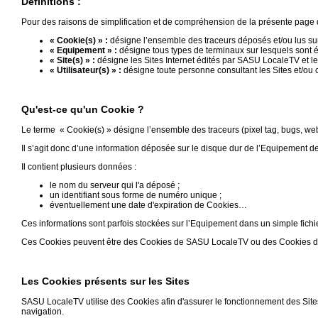
Définitions :
Gazette
Pour des raisons de simplification et de compréhension de la présente page d’i
« Cookie(s) » :
désigne l’ensemble des traceurs déposés et/ou lus sur 
Vidéos
« Equipement » :
désigne tous types de terminaux sur lesquels sont é
« Site(s) » :
désigne les Sites Internet édités par SASU LocaleTV et le
« Utilisateur(s) » :
désigne toute personne consultant les Sites et/ou c
Médias
du
groupe
Qu'est-ce qu'un Cookie ?
Blogs
Le terme « Cookie(s) » désigne l’ensemble des traceurs (pixel tag, bugs, webs
Prémium
Il s’agit donc d’une information déposée sur le disque dur de l’Equipement de l’
Inscription
Il contient plusieurs données :
annuaire
pro
le nom du serveur qui l'a déposé ;
un identifiant sous forme de numéro unique ;
éventuellement une date d'expiration de Cookies…
Accès
éditeur
Ces informations sont parfois stockées sur l’Equipement dans un simple fichie
Ces Cookies peuvent être des Cookies de SASU LocaleTV ou des Cookies de p
Les Cookies présents sur les Sites
SASU LocaleTV utilise des Cookies afin d'assurer le fonctionnement des Sites
navigation.