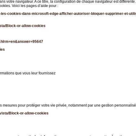
 votre navigateur. A ce titre, la configuration de chaque navigateur est différente.
okies. Voici les pages d’aide pour :
les-cookies-dans-microsoft-edge-afficher-autoriser-bloquer-supprimer-et-uti
sta/Block-or-allow-cookies
fr&hlrm=en&answer=95647
ies
formations que vous leur fournissez
es mesures pour protéger votre vie privée, notamment par une gestion personnalis
vista/Block-or-allow-cookies