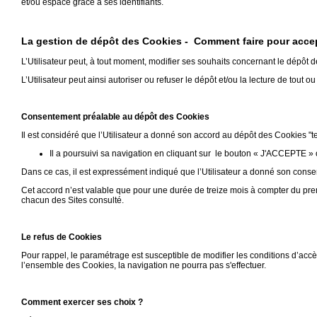
et/ou espace grâce à ses identifiants.
La gestion de dépôt des Cookies - Comment faire pour accep
L’Utilisateur peut, à tout moment, modifier ses souhaits concernant le dépôt 
L’Utilisateur peut ainsi autoriser ou refuser le dépôt et/ou la lecture de tout o
Consentement préalable au dépôt des Cookies
Il est considéré que l’Utilisateur a donné son accord au dépôt des Cookies "t
Il a poursuivi sa navigation en cliquant sur le bouton « J'ACCEPTE » 
Dans ce cas, il est expressément indiqué que l’Utilisateur a donné son conse
Cet accord n’est valable que pour une durée de treize mois à compter du pre
chacun des Sites consulté.
Le refus de Cookies
Pour rappel, le paramétrage est susceptible de modifier les conditions d’accè
l’ensemble des Cookies, la navigation ne pourra pas s'effectuer.
Comment exercer ses choix ?