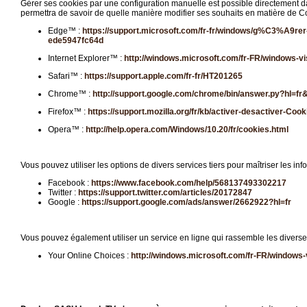
Gérer ses cookies par une configuration manuelle est possible directement dans
permettra de savoir de quelle manière modifier ses souhaits en matière de Co
Edge™ :
https://support.microsoft.com/fr-fr/windows/g%C3%A9rer-
ede5947fc64d
Internet Explorer™ :
http://windows.microsoft.com/fr-FR/windows-vi
Safari™ :
https://support.apple.com/fr-fr/HT201265
Chrome™ :
http://support.google.com/chrome/bin/answer.py?hl=
Firefox™ :
https://support.mozilla.org/fr/kb/activer-desactiver-Cook
Opera™ :
http://help.opera.com/Windows/10.20/fr/cookies.html
Vous pouvez utiliser les options de divers services tiers pour maîtriser les in
Facebook :
https://www.facebook.com/help/568137493302217
Twitter :
https://support.twitter.com/articles/20172847
Google :
https://support.google.com/ads/answer/2662922?hl=fr
Vous pouvez également utiliser un service en ligne qui rassemble les divers
Your Online Choices :
http://windows.microsoft.com/fr-FR/windows-