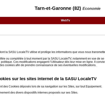
Tarn-et-Garonne (82)
Economie
WebTv
 dont la SASU LocaleTV utilise et protège les informations que vous nous transmette
 modifiée ou complétée à tout moment par la SASU LocaleTV, notamment en vue de se 
e politique. Ces modifications engagent l’Utilisateur dès leur mise en ligne. Il convi
on des cookies afin de prendre connaissance de ses éventuelles modifications.
cookies sur les sites internet de la SASU LocaleTV
ent des Cookies déposés lors de sa navigation sur les Sites, sur tout Equipement.
nnement des divers dispositifs internes proposés sur ses Sites.