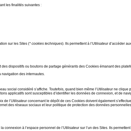
nt les finalités suivantes :
ion sur les Sites (
* cookies techniques
). Ils permettent à l’Utilisateur d’accéder au
nt des dispositifs ou boutons de partage générants des Cookies émanant des plate
a navigation des internautes.
éseau social considéré s’affiche. Toutefois, quand bien même l’Utilisateur ne clique 
tons applicatifs sont susceptibles d’identifier les données de connexion, et de navig
ix de l’Utilisateur concernant le dépôt de ces Cookies doivent également s’effectu
nternet des réseaux sociaux et leur politique de protection des données personnelles
 la connexion à l’espace personnel de l’Utilisateur sur l’un des Sites. Ils permetten