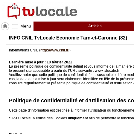
Menu
Articles
J'adhère
INFO CNIL TvLocale Economie Tarn-et-Garonne (82)
à
Hulcoq
Informations CNIL (
http://www.cnil.fr/
)
ACCUEIL
Tarn-
Dernière mise à jour : 10 février 2022
et-
La présente politique de confidentialité définit et vous informe de la manière
Garonne
le présent site accessible à partir de l’URL suivante : www.tvlocale.fr
(82)
Veuillez noter que cette politique de confidentialité est susceptible d’être
cas, la date de sa mise à jour sera clairement identifiée en tête de la présent
consulte régulièrement la présente politique de confidentialité et d’utilisati
TvLocale
France
Politique de confidentialité et d’utilisation des 
Accueil
Cette page d’information est destinée à informer l’Utilisateur du fonctionnem
RUBRIQUES
SASU LocaleTV utilise des Cookies
uniquement
afin de permettre le fonctio
Agenda