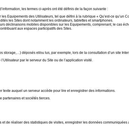
nformation, les termes ci-après ont été définis de la façon suivante :
les Equipements des Utilisateurs, tel que défini à la rubrique « Qu’est-ce qu’un Co
dités les Sites dont notamment les ordinateurs, tablettes et smartphones.
urs déclinaisons mobiles disponibles sur les Equipements, comprenant, le cas éché
ontribuant aux espaces participatifs des Sites.
 storage,…) déposés et/ou lus, par exemple, lors de la consultation d’un site Inter
Utilisateur par le serveur du Site ou de l’application visité.
r texte auquel un serveur accède pour lire et enregistrer des informations.
artenaires et sociétés tierces.
 et de réaliser des statistiques de visites, enregistrer les données communiquées 