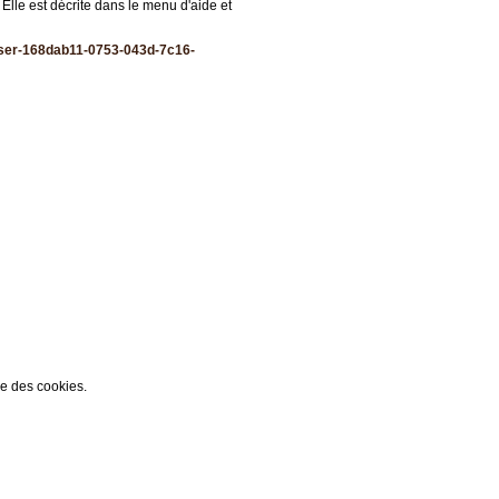
 Elle est décrite dans le menu d'aide et
liser-168dab11-0753-043d-7c16-
ée des cookies.