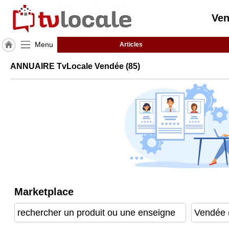
Ven
Menu
Articles
J'adhère
ANNUAIRE TvLocale Vendée (85)
à
Hulcoq
ACCUEIL
Vendée
(85)
TvLocale
France
Accueil
RUBRIQUES
Marketplace
Agenda