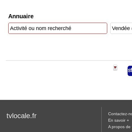
Gazette
Vidéos
Annuaire
Médias
du
groupe
Blogs
Prémium
Inscription
annuaire
pro
Accès
éditeur
Contactez-n
tvlocale.fr
En savoir +
A propos de t