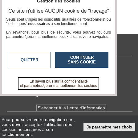
Gestion des cookies
Gazette
Ce site n'utilise AUCUN cookie de "traçage"
Vidéos
Seuls sont utilisés les dispositifs qualifiés de "fonctionnels" ou
"techniques"
nécessaires
à son fonctionnement..
Médias
du
En revanche, pour plus de sécurité, vous pouvez toujours
groupe
paramétrer/gérer manuellement ceux-ci dans votre navigateur.
Blogs
tvlocale.fr
Prémium
CONTINUER
QUITTER
Inscription
SANS COOKIE
annuaire
Contactez-nous
pro
En savoir +
A propos de tvlocale.fr
En savoir plus sur la confidentialité
Accès
et paramétrer/gérer manuellement les cookies
éditeur
Devenir délégué
S'abonner à la Lettre d'information
Pour poursuivre votre navigation sur
,
Infos
CNIL/RGPD
vous devez acceptez l’utilisation des
Je paramètre mes choix
Conditions Générales d'Utilisation
cookies nécessaires à son
fonctionnement.