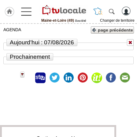
Maine-et-Loire (49)
Changer de territoire
Société
J'adhère
AGENDA
page précédente
à
Hulcoq
Aujourd'hui : 07/08/2026
ACCUEIL
Maine-
Prochainement
et-
Loire
(49)
TvLocale
France
Accueil
RUBRIQUES
Agenda