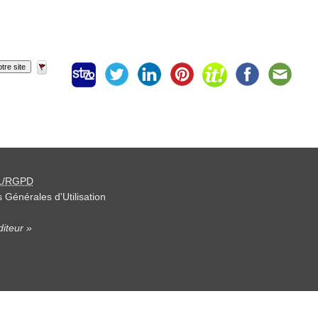
tre site
L/RGPD
 Générales d'Utilisation
iteur »