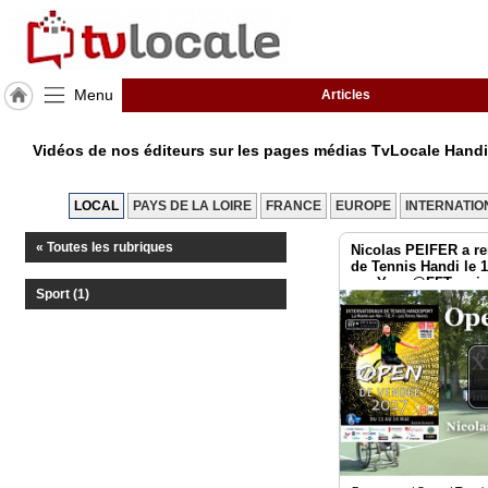
Menu
Articles
J'adhère
à
Vidéos de nos éditeurs sur les pages médias TvLocale Handi
Hulcoq
ACCUEIL
LOCAL
PAYS DE LA LOIRE
FRANCE
EUROPE
INTERNATIO
Maine-
et-
« Toutes les rubriques
Nicolas PEIFER a r
Loire
(49)
de Tennis Handi le 
sur-Yon. @FFTennis
Sport (1)
TvLocale
France
Accueil
RUBRIQUES
Agenda