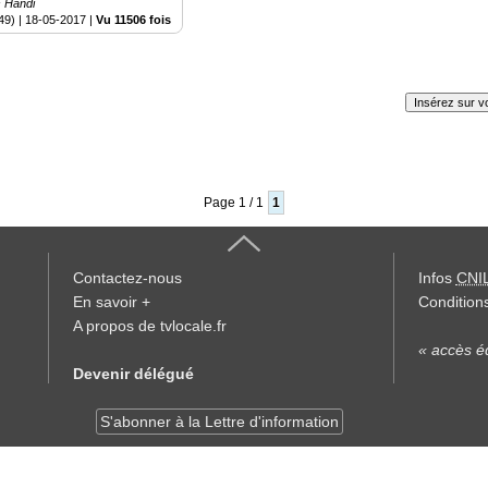
s Handi
49) |
18-05-2017
|
Vu 11506 fois
Insérez sur vo
Page 1 / 1
1
Contactez-nous
Infos
CNI
En savoir +
Conditions
A propos de tvlocale.fr
« accès éd
Devenir délégué
S'abonner à la Lettre d'information