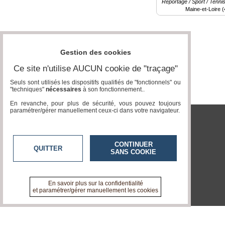
Reportage / Sport / Tenni
Maine-et-Loire (
Gazette
Vidéos
Gestion des cookies
Médias
du
Ce site n'utilise AUCUN cookie de "traçage"
groupe
Seuls sont utilisés les dispositifs qualifiés de "fonctionnels" ou
Blogs
"techniques"
nécessaires
à son fonctionnement..
Prémium
En revanche, pour plus de sécurité, vous pouvez toujours
paramétrer/gérer manuellement ceux-ci dans votre navigateur.
Inscription
annuaire
pro
tvlocale.fr
CONTINUER
Accès
QUITTER
SANS COOKIE
éditeur
En savoir plus sur la confidentialité
et paramétrer/gérer manuellement les cookies