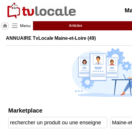
Ma
Menu
Articles
J'adhère
ANNUAIRE TvLocale Maine-et-Loire (49)
à
Hulcoq
ACCUEIL
Maine-
et-
Loire
(49)
TvLocale
France
Accueil
Marketplace
RUBRIQUES
Agenda