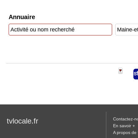
Gazette
Annuaire
Vidéos
Médias
du
groupe
Blogs
Prémium
Inscription
annuaire
pro
Accès
éditeur
Contactez-n
tvlocale.fr
En savoir +
A propos de t