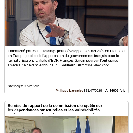
Vidéos
Médias
du
groupe
Blogs
Prémium
Inscription
Embauché par Mara Holdings pour développer ses activités en France et
annuaire
en Europe, et obtenir l’approbation du gouvernement français pour le
pro
rachat d’Exaion, la filiale d’EDF, François Garcin poursuit l’entreprise
américaine devant le tribunal du Southern District de New York.
Accès
éditeur
Numérique » Sécurité
Philippe Latombe
|
31/07/2026
|
Vu 56001 fois
Remise du rapport de la commission d'enquête sur
les dépendances structurelles et les vulnérabilités
systémiques dans le secteur du numérique et les risques pour
l’indépendance de la France