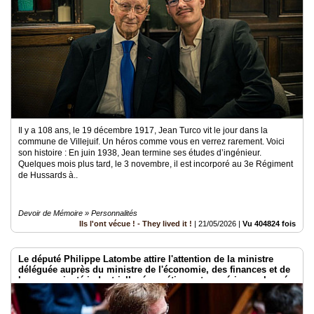
Il y a 108 ans, le 19 décembre 1917, Jean Turco vit le jour dans la
commune de Villejuif. Un héros comme vous en verrez rarement. Voici
son histoire : En juin 1938, Jean termine ses études d’ingénieur.
Quelques mois plus tard, le 3 novembre, il est incorporé au 3e Régiment
de Hussards à..
Devoir de Mémoire » Personnalités
Ils l'ont vécue ! - They lived it !
|
21/05/2026
|
Vu 404824 fois
Le député Philippe Latombe attire l'attention de la ministre
déléguée auprès du ministre de l'économie, des finances et de
la souveraineté industrielle, énergétique et numérique, chargée
de l'intelligence artificielle et du numérique