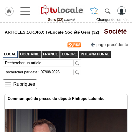
Gers (32)
Changer de territoire
Société
J'adhère
Société
ARTICLES
LOCAUX
TvLocale Société Gers (32)
à
Hulcoq
page précédente
ACCUEIL
Gers
LOCAL
OCCITANIE
FRANCE
EUROPE
INTERNATIONAL
(32)
TvLocale
Rechercher par date :
France
Rubriques
Accueil
RUBRIQUES
Communiqué de presse du député Philippe Latombe
Agenda
Gazette