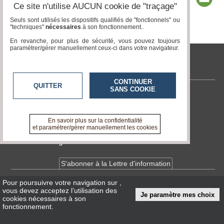
Ce site n'utilise AUCUN cookie de "traçage"
Seuls sont utilisés les dispositifs qualifiés de "fonctionnels" ou
"techniques"
nécessaires
à son fonctionnement..
Page 1 / 13
1
2
3
4
5
6
7
8
9
10
11
12
13
En revanche, pour plus de sécurité, vous pouvez toujours
paramétrer/gérer manuellement ceux-ci dans votre navigateur.
tvlocale.fr
CONTINUER
QUITTER
SANS COOKIE
Contactez-nous
En savoir +
A propos de tvlocale.fr
En savoir plus sur la confidentialité
et paramétrer/gérer manuellement les cookies
Devenir délégué
S'abonner à la Lettre d'information
Pour poursuivre votre navigation sur
,
Infos
CNIL/RGPD
vous devez acceptez l’utilisation des
Je paramètre mes choix
Conditions Générales d'Utilisation
cookies nécessaires à son
fonctionnement.
« accès éditeur »