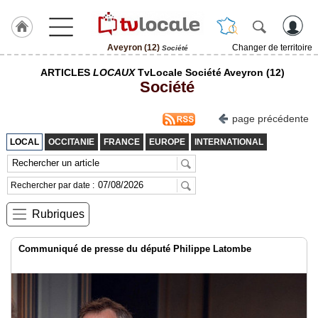
Aveyron (12)
Changer de territoire
Société
J'adhère
ARTICLES
LOCAUX
TvLocale Société Aveyron (12)
à
Société
Hulcoq
ACCUEIL
page précédente
Aveyron
(12)
LOCAL
OCCITANIE
FRANCE
EUROPE
INTERNATIONAL
TvLocale
France
Rechercher par date :
Accueil
Rubriques
RUBRIQUES
Communiqué de presse du député Philippe Latombe
Agenda
Gazette