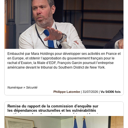
Vidéos
Médias
du
groupe
Blogs
Prémium
Inscription
annuaire
Embauché par Mara Holdings pour développer ses activités en France et
pro
en Europe, et obtenir l’approbation du gouvernement français pour le
rachat d’Exaion, la filiale d’EDF, François Garcin poursuit l’entreprise
américaine devant le tribunal du Southern District de New York.
Accès
éditeur
Numérique » Sécurité
Philippe Latombe
|
31/07/2026
|
Vu 54306 fois
Remise du rapport de la commission d'enquête sur
les dépendances structurelles et les vulnérabilités
systémiques dans le secteur du numérique et les risques pour
l’indépendance de la France