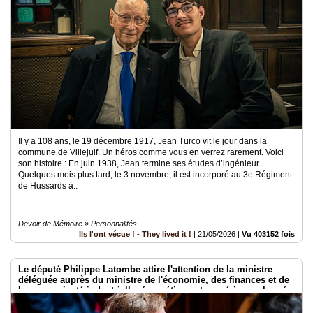
Il y a 108 ans, le 19 décembre 1917, Jean Turco vit le jour dans la
commune de Villejuif. Un héros comme vous en verrez rarement. Voici
son histoire : En juin 1938, Jean termine ses études d’ingénieur.
Quelques mois plus tard, le 3 novembre, il est incorporé au 3e Régiment
de Hussards à..
Devoir de Mémoire » Personnalités
Ils l'ont vécue ! - They lived it !
|
21/05/2026
|
Vu 403152 fois
Le député Philippe Latombe attire l'attention de la ministre
déléguée auprès du ministre de l'économie, des finances et de
la souveraineté industrielle, énergétique et numérique, chargée
de l'intelligence artificielle et du numérique