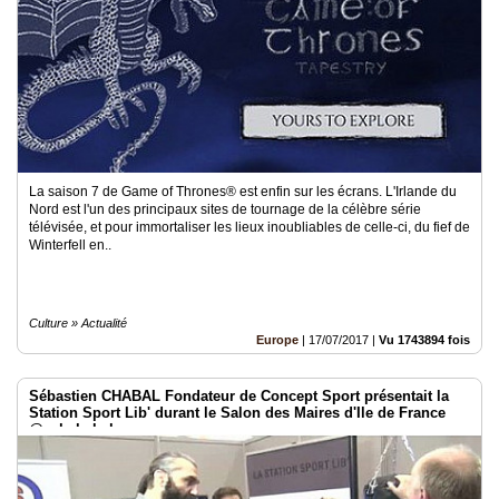
Vidéos
Médias
du
groupe
Blogs
Prémium
Inscription
La saison 7 de Game of Thrones® est enfin sur les écrans. L'Irlande du
annuaire
Nord est l'un des principaux sites de tournage de la célèbre série
pro
télévisée, et pour immortaliser les lieux inoubliables de celle-ci, du fief de
Winterfell en..
Accès
éditeur
Culture » Actualité
Europe
|
17/07/2017
|
Vu 1743894 fois
Sébastien CHABAL Fondateur de Concept Sport présentait la
Station Sport Lib' durant le Salon des Maires d'Ile de France
@sebchabal