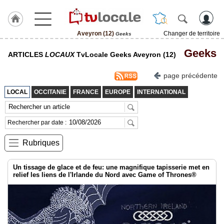
Aveyron (12)
Changer de territoire
Geeks
J'adhère
Geeks
ARTICLES
LOCAUX
TvLocale Geeks Aveyron (12)
à
Hulcoq
page précédente
ACCUEIL
Aveyron
LOCAL
OCCITANIE
FRANCE
EUROPE
INTERNATIONAL
(12)
TvLocale
Rechercher par date :
France
Rubriques
Accueil
RUBRIQUES
Un tissage de glace et de feu: une magnifique tapisserie met en
relief les liens de l'Irlande du Nord avec Game of Thrones®
Agenda
Gazette