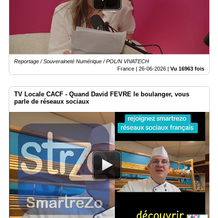
Reportage / Souveraineté Numérique / POL/N VIVATECH
France |
26-06-2026
|
Vu 16963 fois
TV Locale CACF - Quand David FEVRE le boulanger, vous
parle de réseaux sociaux