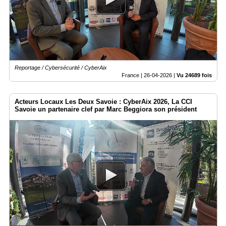
Reportage / Cybersécurité / CyberAix
France |
26-04-2026
|
Vu 24689 fois
Acteurs Locaux Les Deux Savoie : CyberAix 2026, La CCI
Savoie un partenaire clef par Marc Beggiora son président