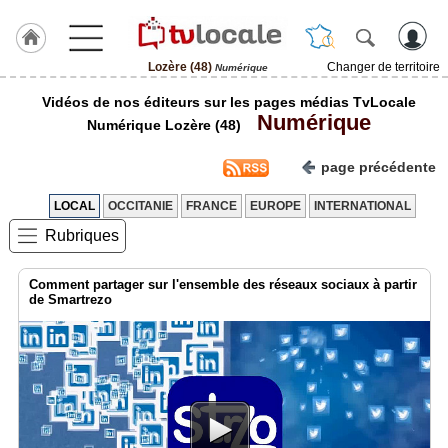
Lozère (48)
Changer de territoire
Numérique
J'adhère
Vidéos de nos éditeurs sur les pages médias TvLocale
à
Numérique
Hulcoq
Numérique Lozère (48)
ACCUEIL
page précédente
Lozère
(48)
LOCAL
OCCITANIE
FRANCE
EUROPE
INTERNATIONAL
Rubriques
TvLocale
France
Comment partager sur l'ensemble des réseaux sociaux à partir
Accueil
de Smartrezo
RUBRIQUES
Agenda
Gazette