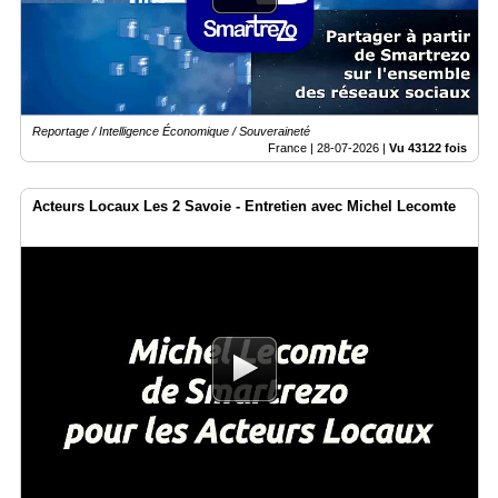
Vidéos
Médias
du
groupe
Reportage / Intelligence Économique / Souveraineté
Blogs
Prémium
France |
28-07-2026
|
Vu 43122 fois
Inscription
Acteurs Locaux Les 2 Savoie - Entretien avec Michel Lecomte
annuaire
pro
Accès
éditeur