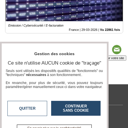
Emission / Cybersécurité / E-facturation
France |
29-03-2026
|
Vu 22861 fois
Gestion des cookies
Insérez sur votre site
Ce site n'utilise AUCUN cookie de "traçage"
Seuls sont utilisés les dispositifs qualifiés de "fonctionnels" ou
"techniques"
nécessaires
à son fonctionnement..
Page 1 / 3
1
2
3
En revanche, pour plus de sécurité, vous pouvez toujours
paramétrer/gérer manuellement ceux-ci dans votre navigateur.
tvlocale.fr
CONTINUER
QUITTER
SANS COOKIE
Contactez-nous
En savoir +
A propos de tvlocale.fr