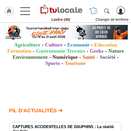
Lozère (48)
Changer de territoire
J'adhère
à
Hulcoq
Agriculture
-
Culture
-
Economie
-
Education
ACCUEIL
Formation
-
Gastronomie Terroirs
-
Geeks
-
Nature
Lozère
(48)
Environnement
-
Numérique
-
Santé
-
Société
-
Sports
-
Tourisme
TvLocale
France
Accueil
RUBRIQUES
FIL D'ACTUALITÉS ➔
Agenda
Gazette
CAPTURES ACCIDENTELLES DE DAUPHINS : La réalité