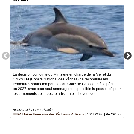
des faits
Vidéos
Médias
du
groupe
Blogs
Prémium
Inscription
annuaire
pro
Accès
La décision conjointe du Ministère en charge de la Mer et du
éditeur
CNPMEM (Comité National des Pêches) de reconduire les
fermetures spatio-temporelles du Golfe de Gascogne à la pêche
en 2027, avec pour seul aménagement possible la possibilité pour
les armements de la pêche artisanale – fileyeurs et..
Biodiversité » Plan Cétacés
UFPA Union Française des Pêcheurs Artisans
|
10/08/2026
|
Vu 290 fois