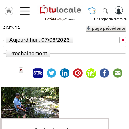
Lozère (48)
Changer de territoire
Culture
J'adhère
AGENDA
page précédente
à
Hulcoq
Aujourd'hui : 07/08/2026
ACCUEIL
Lozère
Prochainement
(48)
TvLocale
France
Accueil
RUBRIQUES
Agenda
Gazette