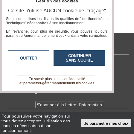
Gestion des cookies
Vidéos
Ce site n'utilise AUCUN cookie de "traçage"
Médias
Seuls sont utilisés les dispositifs qualifiés de "fonctionnels" ou
du
"techniques"
nécessaires
à son fonctionnement..
groupe
En revanche, pour plus de sécurité, vous pouvez toujours
paramétrer/gérer manuellement ceux-ci dans votre navigateur.
Blogs
Prémium
tvlocale.fr
Inscription
annuaire
CONTINUER
QUITTER
pro
SANS COOKIE
Contactez-nous
Accès
En savoir +
éditeur
A propos de tvlocale.fr
En savoir plus sur la confidentialité
et paramétrer/gérer manuellement les cookies
Devenir délégué
S'abonner à la Lettre d'information
Pour poursuivre votre navigation sur
,
Infos
CNIL/RGPD
vous devez acceptez l’utilisation des
Je paramètre mes choix
Conditions Générales d'Utilisation
cookies nécessaires à son
fonctionnement.