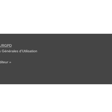
L/RGPD
 Générales d'Utilisation
iteur »