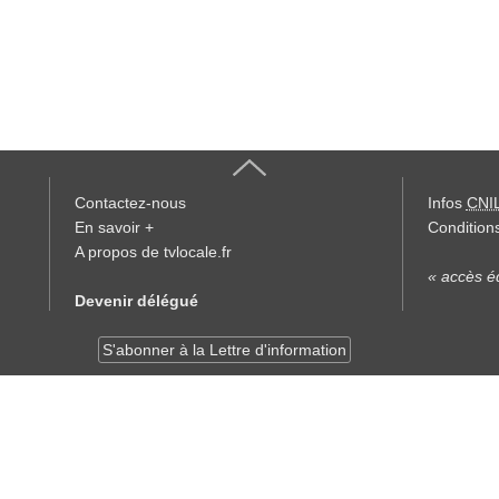
Contactez-nous
Infos
CNI
En savoir +
Conditions
A propos de tvlocale.fr
« accès éd
Devenir délégué
S'abonner à la Lettre d'information