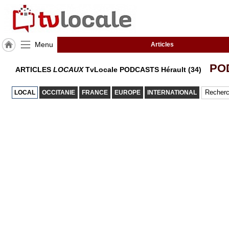
Menu
Articles
J'adhère
PO
ARTICLES
LOCAUX
TvLocale PODCASTS Hérault (34)
à
Hulcoq
LOCAL
OCCITANIE
FRANCE
EUROPE
INTERNATIONAL
ACCUEIL
Hérault
(34)
TvLocale
France
Accueil
RUBRIQUES
Agenda