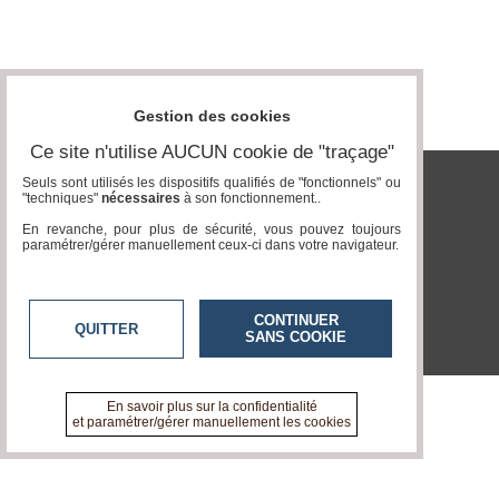
Gazette
Vidéos
Médias
du
Gestion des cookies
groupe
Ce site n'utilise AUCUN cookie de "traçage"
Blogs
Prémium
Seuls sont utilisés les dispositifs qualifiés de "fonctionnels" ou
"techniques"
nécessaires
à son fonctionnement..
tvlocale.fr
Inscription
En revanche, pour plus de sécurité, vous pouvez toujours
annuaire
paramétrer/gérer manuellement ceux-ci dans votre navigateur.
pro
Accès
éditeur
CONTINUER
QUITTER
SANS COOKIE
En savoir plus sur la confidentialité
et paramétrer/gérer manuellement les cookies