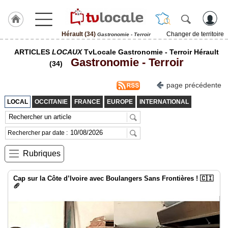
Hérault (34)
Changer de territoire
Gastronomie - Terroir
J'adhère
ARTICLES
LOCAUX
TvLocale Gastronomie - Terroir Hérault
à
Gastronomie - Terroir
Hulcoq
(34)
ACCUEIL
page précédente
Hérault
(34)
LOCAL
OCCITANIE
FRANCE
EUROPE
INTERNATIONAL
TvLocale
France
Rechercher par date :
Accueil
Rubriques
RUBRIQUES
Cap sur la Côte d’Ivoire avec Boulangers Sans Frontières ! 🇨🇮
🥖
Agenda
Gazette