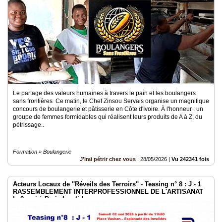
Vidéos
Médias
du
groupe
Blogs
Prémium
Inscription
annuaire
Le partage des valeurs humaines à travers le pain et les boulangers
pro
sans frontières Ce matin, le Chef Zinsou Servais organise un magnifique
concours de boulangerie et pâtisserie en Côte d'Ivoire. À l'honneur : un
groupe de femmes formidables qui réalisent leurs produits de A à Z, du
Accès
éditeur
pétrissage..
Formation » Boulangerie
J'irai pétrir chez vous
|
28/05/2026
|
Vu 242341 fois
Acteurs Locaux de ''Réveils des Terroirs'' - Teasing n° 8 : J - 1
RASSEMBLEMENT INTERPROFESSIONNEL DE L'ARTISANAT
le 2 mai à Paris Invalides