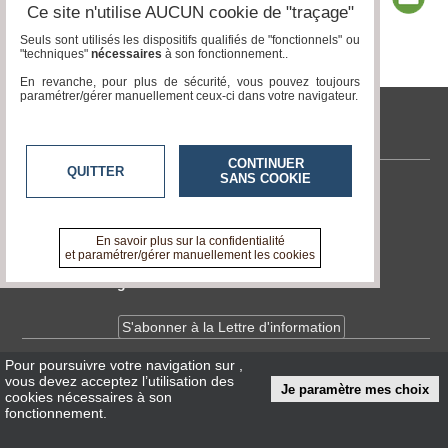
Ce site n'utilise AUCUN cookie de "traçage"
Seuls sont utilisés les dispositifs qualifiés de "fonctionnels" ou
"techniques"
nécessaires
à son fonctionnement..
Page 1 / 2
1
2
En revanche, pour plus de sécurité, vous pouvez toujours
paramétrer/gérer manuellement ceux-ci dans votre navigateur.
tvlocale.fr
CONTINUER
QUITTER
SANS COOKIE
Contactez-nous
En savoir +
A propos de tvlocale.fr
En savoir plus sur la confidentialité
et paramétrer/gérer manuellement les cookies
Devenir délégué
S'abonner à la Lettre d'information
Pour poursuivre votre navigation sur
,
Infos
CNIL/RGPD
vous devez acceptez l’utilisation des
Je paramètre mes choix
Conditions Générales d'Utilisation
cookies nécessaires à son
fonctionnement.
« accès éditeur »