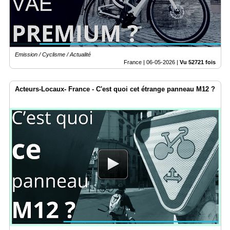
Emission / Cyclisme / Actualité
France |
06-05-2026
|
Vu 52721 fois
Acteurs-Locaux- France - C'est quoi cet étrange panneau M12 ?