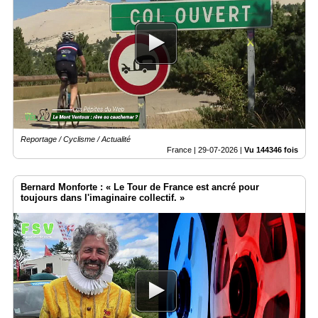
Vidéos
Médias
du
groupe
Blogs
Prémium
Inscription
annuaire
Reportage / Cyclisme / Actualité
pro
France |
29-07-2026
|
Vu 144346 fois
Accès
éditeur
Bernard Monforte : « Le Tour de France est ancré pour
toujours dans l'imaginaire collectif. »