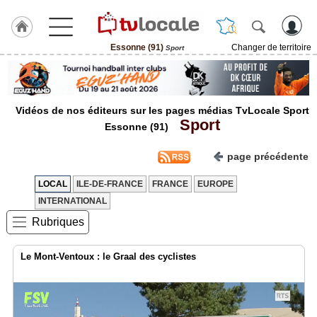
Essonne (91)
Changer de territoire
Sport
J'adhère
à
Hulcoq
Vidéos de nos éditeurs sur les pages médias TvLocale Sport
ACCUEIL
Sport
Essonne
Essonne (91)
(91)
page précédente
TvLocale
France
LOCAL
ILE-DE-FRANCE
FRANCE
EUROPE
INTERNATIONAL
Accueil
Rubriques
RUBRIQUES
Le Mont-Ventoux : le Graal des cyclistes
Agenda
Gazette