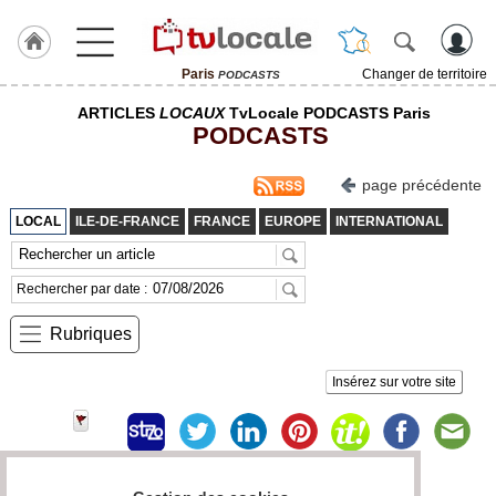
Paris
Changer de territoire
PODCASTS
J'adhère
ARTICLES
LOCAUX
TvLocale PODCASTS Paris
à
PODCASTS
Hulcoq
ACCUEIL
page précédente
Paris
LOCAL
ILE-DE-FRANCE
FRANCE
EUROPE
INTERNATIONAL
TvLocale
France
Rechercher par date :
Accueil
Rubriques
RUBRIQUES
Insérez sur votre site
Agenda
Gazette
Vidéos