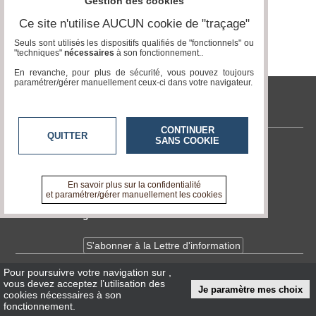
Gestion des cookies
Page 0 / 0
Ce site n'utilise AUCUN cookie de "traçage"
Médias
du
Seuls sont utilisés les dispositifs qualifiés de "fonctionnels" ou
groupe
"techniques"
nécessaires
à son fonctionnement..
En revanche, pour plus de sécurité, vous pouvez toujours
Blogs
paramétrer/gérer manuellement ceux-ci dans votre navigateur.
Prémium
tvlocale.fr
Inscription
annuaire
CONTINUER
pro
QUITTER
SANS COOKIE
Contactez-nous
Accès
En savoir +
éditeur
A propos de tvlocale.fr
En savoir plus sur la confidentialité
et paramétrer/gérer manuellement les cookies
Devenir délégué
S'abonner à la Lettre d'information
Pour poursuivre votre navigation sur
,
Infos
CNIL/RGPD
vous devez acceptez l’utilisation des
Je paramètre mes choix
Conditions Générales d'Utilisation
cookies nécessaires à son
fonctionnement.