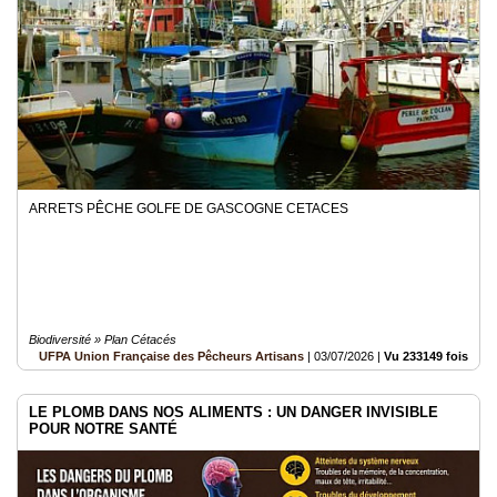
Médias
du
groupe
Blogs
Prémium
Inscription
annuaire
pro
ARRETS PÊCHE GOLFE DE GASCOGNE CETACES
Accès
éditeur
Biodiversité » Plan Cétacés
UFPA Union Française des Pêcheurs Artisans
|
03/07/2026
|
Vu 233149 fois
LE PLOMB DANS NOS ALIMENTS : UN DANGER INVISIBLE
POUR NOTRE SANTÉ