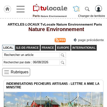
Paris
Changer de territoire
Nature Environnement
J'adhère
ARTICLES
LOCAUX
TvLocale Nature Environnement Paris
à
Nature Environnement
Hulcoq
ACCUEIL
page précédente
Paris
LOCAL
ILE-DE-FRANCE
FRANCE
EUROPE
INTERNATIONAL
TvLocale
France
Rechercher par date :
Accueil
Rubriques
RUBRIQUES
INDEMNISATIONS PECHEURS ARTISANS - LETTRE A MME LA
MINISTRE
Agenda
Gazette
Vidéos