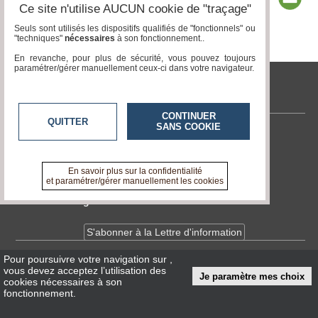
Ce site n'utilise AUCUN cookie de "traçage"
Seuls sont utilisés les dispositifs qualifiés de "fonctionnels" ou
"techniques"
nécessaires
à son fonctionnement..
Page 1 / 3
1
2
3
En revanche, pour plus de sécurité, vous pouvez toujours
paramétrer/gérer manuellement ceux-ci dans votre navigateur.
tvlocale.fr
CONTINUER
QUITTER
SANS COOKIE
Contactez-nous
En savoir +
A propos de tvlocale.fr
En savoir plus sur la confidentialité
et paramétrer/gérer manuellement les cookies
Devenir délégué
S'abonner à la Lettre d'information
Pour poursuivre votre navigation sur
,
Infos
CNIL/RGPD
vous devez acceptez l’utilisation des
Je paramètre mes choix
Conditions Générales d'Utilisation
cookies nécessaires à son
fonctionnement.
« accès éditeur »