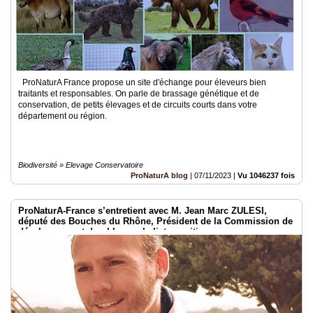
ProNaturA France propose un site d'échange pour éleveurs bien
traitants et responsables. On parle de brassage génétique et de
conservation, de petits élevages et de circuits courts dans votre
département ou région.
Biodiversité » Elevage Conservatoire
ProNaturA blog
|
07/11/2023
|
Vu 1046237 fois
ProNaturA-France s’entretient avec M. Jean Marc ZULESI,
député des Bouches du Rhône, Président de la Commission de
développement durable, sur la liste positive.