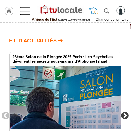
Afrique de l'Est
Changer de territoire
Nature Environnement
J'adhère
à
Hulcoq
FIL D'ACTUALITÉS ➔
ACCUEIL
Afrique
de
26ème Salon de la Plongée 2025 Paris : Les Seychelles
l'Est
dévoilent les secrets sous-marins d'Alphonse Island !
TvLocale
France
Accueil
RUBRIQUES
Agenda
Gazette