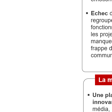
Gazette
Vidéos
Médias
du
groupe
Blogs
Prémium
Inscription
annuaire
pro
Accès
éditeur