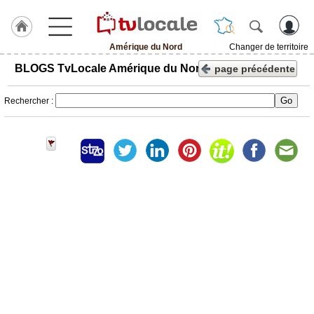
Amérique du Nord
Changer de territoire
J'adhère
BLOGS TvLocale Amérique du Nord
page précédente
à
Hulcoq
Rechercher :
ACCUEIL
Amérique
du
Nord
TvLocale
France
Accueil
RUBRIQUES
Agenda
Gazette