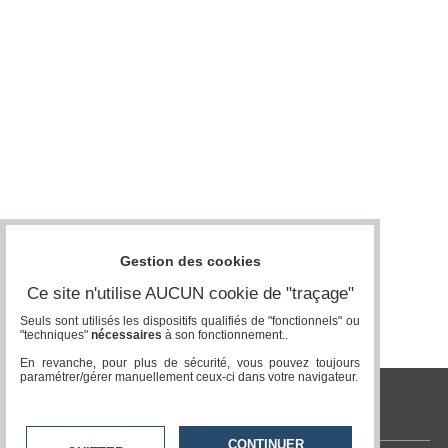
Vidéos
Médias
du
groupe
Blogs
Prémium
Inscription
annuaire
pro
Accès
Gestion des cookies
éditeur
Ce site n'utilise AUCUN cookie de "traçage"
Seuls sont utilisés les dispositifs qualifiés de "fonctionnels" ou
"techniques"
nécessaires
à son fonctionnement..
En revanche, pour plus de sécurité, vous pouvez toujours
paramétrer/gérer manuellement ceux-ci dans votre navigateur.
tvlocale.fr
CONTINUER