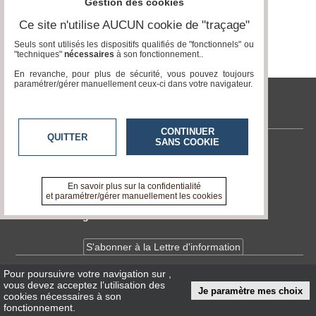
Gestion des cookies
Vidéos
Ce site n'utilise AUCUN cookie de "traçage"
Seuls sont utilisés les dispositifs qualifiés de "fonctionnels" ou
Médias
"techniques"
nécessaires
à son fonctionnement..
du
groupe
En revanche, pour plus de sécurité, vous pouvez toujours
paramétrer/gérer manuellement ceux-ci dans votre navigateur.
Blogs
Prémium
tvlocale.fr
Inscription
CONTINUER
QUITTER
annuaire
SANS COOKIE
pro
Contactez-nous
En savoir +
Accès
A propos de tvlocale.fr
En savoir plus sur la confidentialité
éditeur
et paramétrer/gérer manuellement les cookies
Devenir délégué
S'abonner à la Lettre d'information
Pour poursuivre votre navigation sur
,
Infos
CNIL/RGPD
vous devez acceptez l’utilisation des
Je paramètre mes choix
Conditions Générales d'Utilisation
cookies nécessaires à son
fonctionnement.