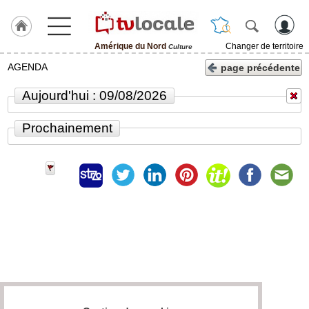
Amérique du Nord
Changer de territoire
Culture
J'adhère
AGENDA
page précédente
à
Hulcoq
Aujourd'hui : 09/08/2026
ACCUEIL
Amérique
Prochainement
du
Nord
TvLocale
France
Accueil
RUBRIQUES
Agenda
Gazette