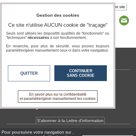
Insérez sur votre site
Gestion des cookies
Ce site n'utilise AUCUN cookie de "traçage"
Seuls sont utilisés les dispositifs qualifiés de "fonctionnels" ou
"techniques"
nécessaires
à son fonctionnement..
Page 1 / 1
1
En revanche, pour plus de sécurité, vous pouvez toujours
paramétrer/gérer manuellement ceux-ci dans votre navigateur.
tvlocale.fr
CONTINUER
QUITTER
SANS COOKIE
Contactez-nous
En savoir +
A propos de tvlocale.fr
En savoir plus sur la confidentialité
et paramétrer/gérer manuellement les cookies
Devenir délégué
S'abonner à la Lettre d'information
Pour poursuivre votre navigation sur
,
Infos
CNIL/RGPD