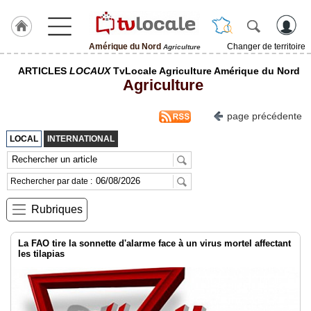
Amérique du Nord
Changer de territoire
Agriculture
J'adhère
ARTICLES
LOCAUX
TvLocale Agriculture Amérique du Nord
à
Agriculture
Hulcoq
ACCUEIL
page précédente
Amérique
du
LOCAL
INTERNATIONAL
Nord
TvLocale
Rechercher par date :
France
Rubriques
Accueil
RUBRIQUES
La FAO tire la sonnette d'alarme face à un virus mortel affectant
les tilapias
Agenda
Gazette