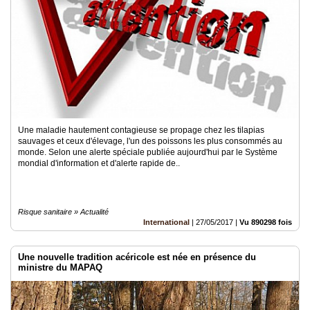
Vidéos
Médias
du
groupe
Blogs
Prémium
Inscription
Une maladie hautement contagieuse se propage chez les tilapias
annuaire
sauvages et ceux d'élevage, l'un des poissons les plus consommés au
pro
monde. Selon une alerte spéciale publiée aujourd'hui par le Système
mondial d'information et d'alerte rapide de..
Accès
éditeur
Risque sanitaire » Actualité
International
|
27/05/2017
|
Vu 890298 fois
Une nouvelle tradition acéricole est née en présence du
ministre du MAPAQ